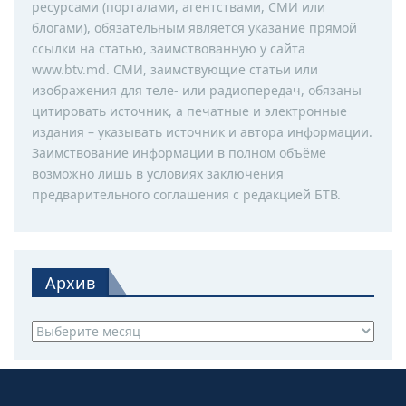
ресурсами (порталами, агентствами, СМИ или
блогами), обязательным является указание прямой
ссылки на статью, заимствованную у сайта
www.btv.md. СМИ, заимствующие статьи или
изображения для теле- или радиопередач, обязаны
цитировать источник, а печатные и электронные
издания – указывать источник и автора информации.
Заимствование информации в полном объёме
возможно лишь в условиях заключения
предварительного соглашения с редакцией БТВ.
Архив
Архив