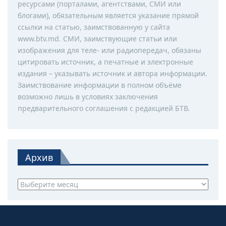
ресурсами (порталами, агентствами, СМИ или
блогами), обязательным является указание прямой
ссылки на статью, заимствованную у сайта
www.btv.md. СМИ, заимствующие статьи или
изображения для теле- или радиопередач, обязаны
цитировать источник, а печатные и электронные
издания – указывать источник и автора информации.
Заимствование информации в полном объёме
возможно лишь в условиях заключения
предварительного соглашения с редакцией БТВ.
Архив
Архив