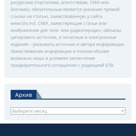
ресурсами (порталами, агентствами, СМИ или
блогами), обязательным является указание прямой
ссылки на статью, заимствованную у сайта
www.btv.md. СМИ, заимствующие статьи или
изображения для теле- или радиопередач, обязаны
цитировать источник, а печатные и электронные
издания – указывать источник и автора информации.
Заимствование информации в полном объёме
возможно лишь в условиях заключения
предварительного соглашения с редакцией БТВ.
Архив
Архив