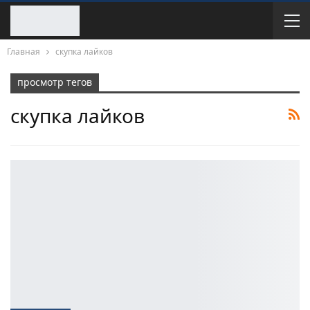
Главная
скупка лайков
просмотр тегов
скупка лайков