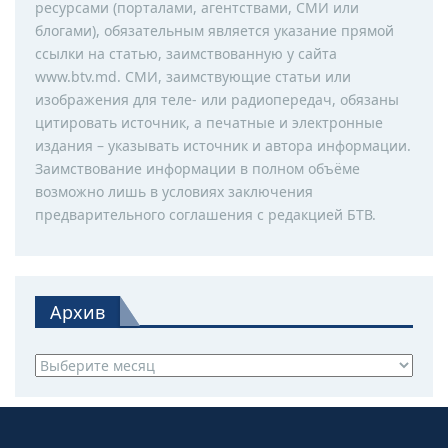
ресурсами (порталами, агентствами, СМИ или
блогами), обязательным является указание прямой
ссылки на статью, заимствованную у сайта
www.btv.md. СМИ, заимствующие статьи или
изображения для теле- или радиопередач, обязаны
цитировать источник, а печатные и электронные
издания – указывать источник и автора информации.
Заимствование информации в полном объёме
возможно лишь в условиях заключения
предварительного соглашения с редакцией БТВ.
Архив
Архив