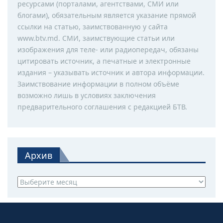
ресурсами (порталами, агентствами, СМИ или
блогами), обязательным является указание прямой
ссылки на статью, заимствованную у сайта
www.btv.md. СМИ, заимствующие статьи или
изображения для теле- или радиопередач, обязаны
цитировать источник, а печатные и электронные
издания – указывать источник и автора информации.
Заимствование информации в полном объёме
возможно лишь в условиях заключения
предварительного соглашения с редакцией БТВ.
Архив
Архив