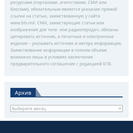
ресурсами (порталами, агентствами, СМИ или
блогами), обязательным является указание прямой
ссылки на статью, заимствованную у сайта
www.btv.md. СМИ, заимствующие статьи или
изображения для теле- или радиопередач, обязаны
цитировать источник, а печатные и электронные
издания – указывать источник и автора информации.
Заимствование информации в полном объёме
возможно лишь в условиях заключения
предварительного соглашения с редакцией БТВ.
Архив
Архив