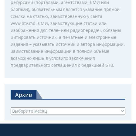
ресурсами (порталами, агентствами, СМИ или
блогами), обязательным является указание прямой
ссылки на статью, заимствованную у сайта
www.btv.md. СМИ, заимствующие статьи или
изображения для теле- или радиопередач, обязаны
цитировать источник, а печатные и электронные
издания – указывать источник и автора информации.
Заимствование информации в полном объёме
возможно лишь в условиях заключения
предварительного соглашения с редакцией БТВ.
Архив
Архив