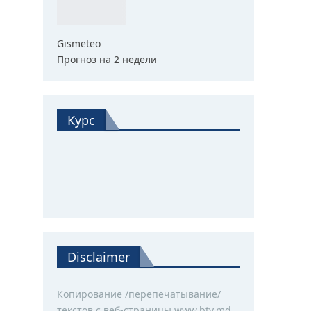
Gismeteo
Прогноз на 2 недели
Курс
Disclaimer
Копирование /перепечатывание/
текстов с веб-страницы www.btv.md