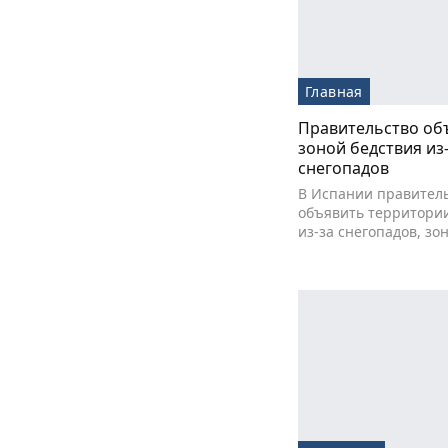
Главная
Правительство об
зоной бедствия из
снегопадов
В Испании правител
объявить территории
из-за снегопадов, з