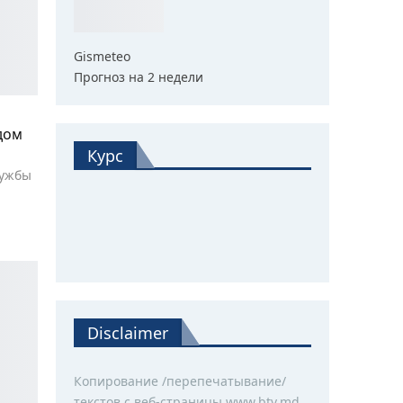
Gismeteo
Прогноз на 2 недели
дом
Курс
лужбы
Disclaimer
Копирование /перепечатывание/
текстов с веб-страницы www.btv.md