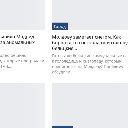
Город
ъявило Мадрид
Молдову заметает снегом. Как
-за аномальных
борются со снегопадом и гололё
бельцкие…
ьство решило
Готовы ли бельцкие коммунальные с
, которые пострадали
к гололедице и снегопаду, который
онами…
надвигается на Молдову? Проблему
обсудили…