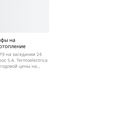
ифы на
 отопление
РЭ на заседании 24
ос S.A. Termoelectrica
егодовой цены на…