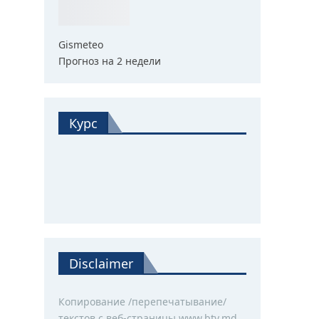
Gismeteo
Прогноз на 2 недели
Курс
Disclaimer
Копирование /перепечатывание/
текстов с веб-страницы www.btv.md