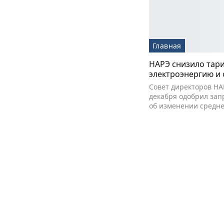
Главная
НАРЭ снизило тар
электроэнергию и
Совет директоров НА
декабря одобрил запр
об изменении средн