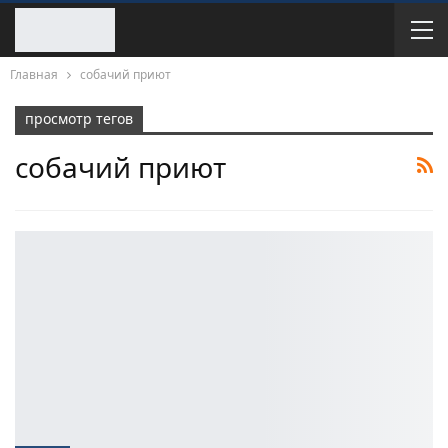
Главная
собачий приют
просмотр тегов
собачий приют