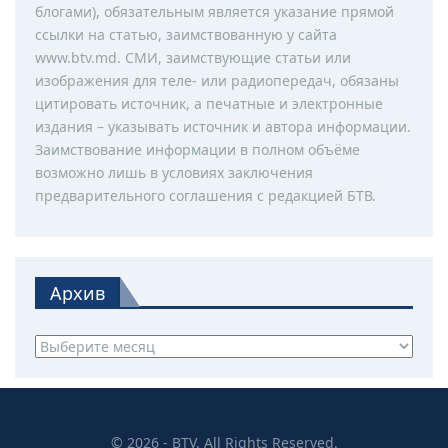
блогами), обязательным является указание прямой
ссылки на статью, заимствованную у сайта
www.btv.md. СМИ, заимствующие статьи или
изображения для теле- или радиопередач, обязаны
цитировать источник, а печатные и электронные
издания – указывать источник и автора информации.
Заимствование информации в полном объёме
возможно лишь в условиях заключения
предварительного соглашения с редакцией БТВ.
Архив
Архив
© 2026 - BTV. All Rights Reserved.