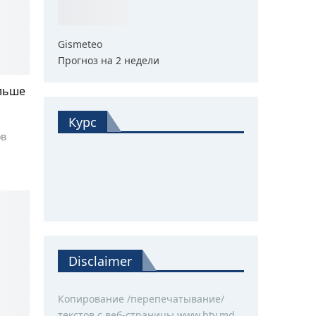
Gismeteo
Прогноз на 2 недели
ольше
Курс
ов
Disclaimer
Копирование /перепечатывание/
текстов с веб-страницы www.btv.md