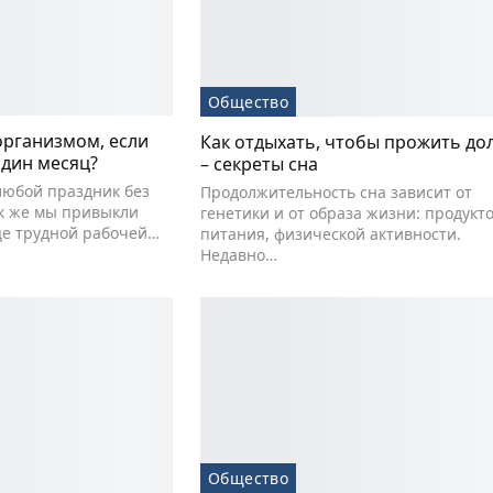
Общество
организмом, если
Как отдыхать, чтобы прожить д
один месяц?
– секреты сна
любой праздник без
Продолжительность сна зависит от
ак же мы привыкли
генетики и от образа жизни: продукт
це трудной рабочей…
питания, физической активности.
Недавно…
Общество