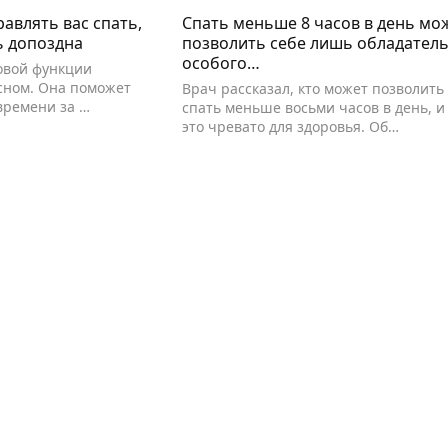
равлять вас спать,
Спать меньше 8 часов в день мо
ь допоздна
позволить себе лишь обладател
особого…
овой функции
сном. Она поможет
Врач рассказал, кто может позволить
 времени за …
спать меньше восьми часов в день, и
это чревато для здоровья. Об…