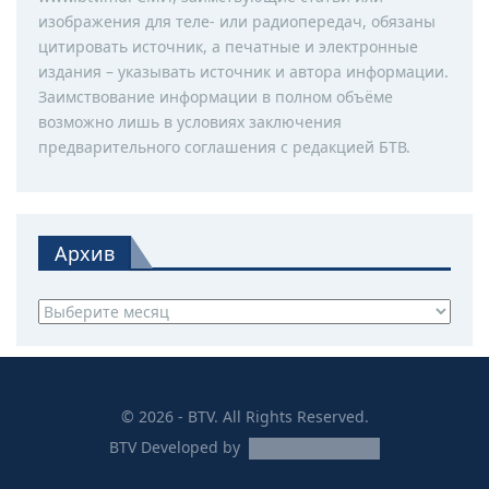
изображения для теле- или радиопередач, обязаны
цитировать источник, а печатные и электронные
издания – указывать источник и автора информации.
Заимствование информации в полном объёме
возможно лишь в условиях заключения
предварительного соглашения с редакцией БТВ.
Архив
Архив
© 2026 - BTV. All Rights Reserved.
BTV
Developed by