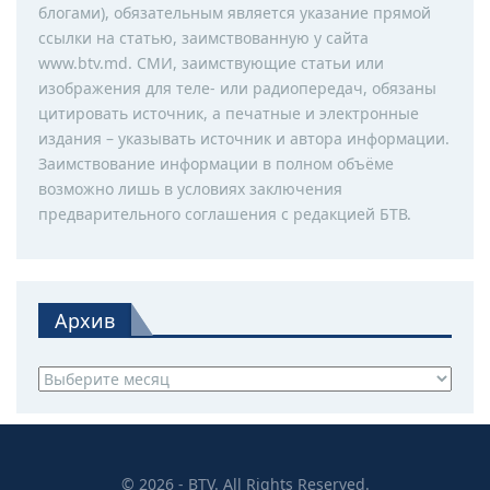
блогами), обязательным является указание прямой
ссылки на статью, заимствованную у сайта
www.btv.md. СМИ, заимствующие статьи или
изображения для теле- или радиопередач, обязаны
цитировать источник, а печатные и электронные
издания – указывать источник и автора информации.
Заимствование информации в полном объёме
возможно лишь в условиях заключения
предварительного соглашения с редакцией БТВ.
Архив
Архив
© 2026 - BTV. All Rights Reserved.