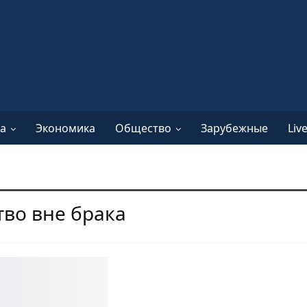
а
Экономика
Общество
Зарубежные
Liv
тво вне брака