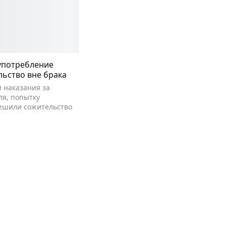
употребление
льство вне брака
 наказания за
ля, попытку
решили сожительство