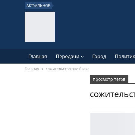
АКТУАЛЬНОЕ
Главная
Передачи
Город
Политик
Главная
сожительство вне брака
просмотр тегов
сожительс