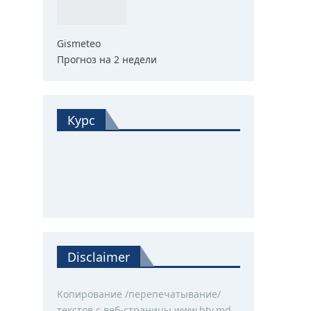
Gismeteo
Прогноз на 2 недели
Курс
Disclaimer
Копирование /перепечатывание/
текстов с веб-страницы www.btv.md