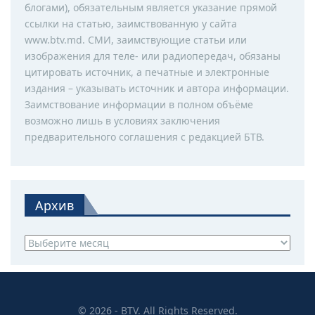
блогами), обязательным является указание прямой
ссылки на статью, заимствованную у сайта
www.btv.md. СМИ, заимствующие статьи или
изображения для теле- или радиопередач, обязаны
цитировать источник, а печатные и электронные
издания – указывать источник и автора информации.
Заимствование информации в полном объёме
возможно лишь в условиях заключения
предварительного соглашения с редакцией БТВ.
Архив
Архив
© 2026 - BTV. All Rights Reserved.