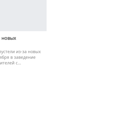
а новых
устели из-за новых
ября в заведение
тителей с…