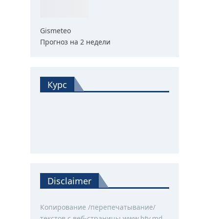
Gismeteo
Прогноз на 2 недели
Курс
Disclaimer
Копирование /перепечатывание/
текстов с веб-страницы www.btv.md