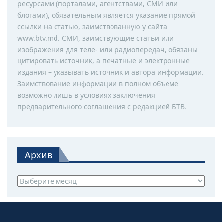
ресурсами (порталами, агентствами, СМИ или
блогами), обязательным является указание прямой
ссылки на статью, заимствованную у сайта
www.btv.md. СМИ, заимствующие статьи или
изображения для теле- или радиопередач, обязаны
цитировать источник, а печатные и электронные
издания – указывать источник и автора информации.
Заимствование информации в полном объёме
возможно лишь в условиях заключения
предварительного соглашения с редакцией БТВ.
Архив
Архив