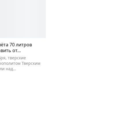
лёта 70 литров
авить от…
бря, тверские
рополитом Тверским
ли над…