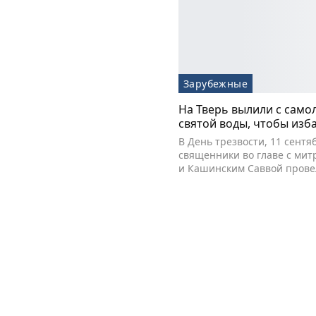
Зарубежные
На Тверь вылили с само
святой воды, чтобы изб
В День трезвости, 11 сентя
священники во главе с мит
и Кашинским Саввой прове