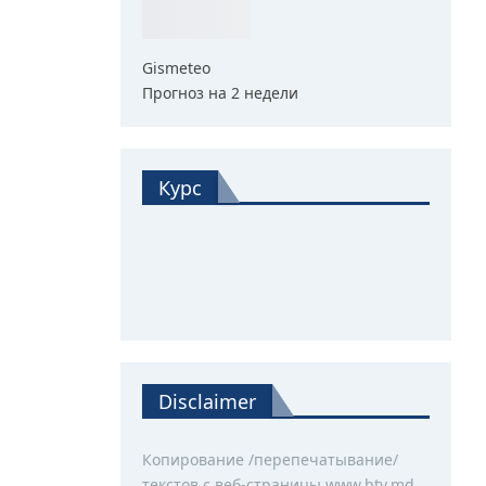
Gismeteo
Прогноз на 2 недели
Курс
Disclaimer
Копирование /перепечатывание/
текстов с веб-страницы www.btv.md