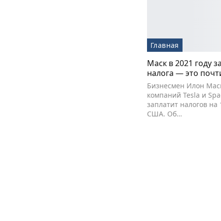
Главная
Маск в 2021 году з
налога — это почт
Бизнесмен Илон Маск
компаний Tesla и Spac
заплатит налогов на 
США. Об…