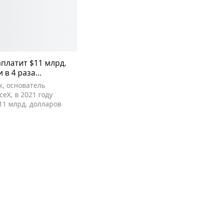
аплатит $11 млрд.
и в 4 раза…
, основатель
eX, в 2021 году
11 млрд. долларов