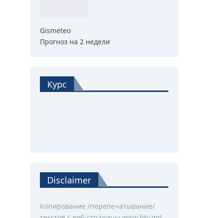
Gismeteo
Прогноз на 2 недели
Курс
Disclaimer
Копирование /перепечатывание/
текстов с веб-страницы www.btv.md