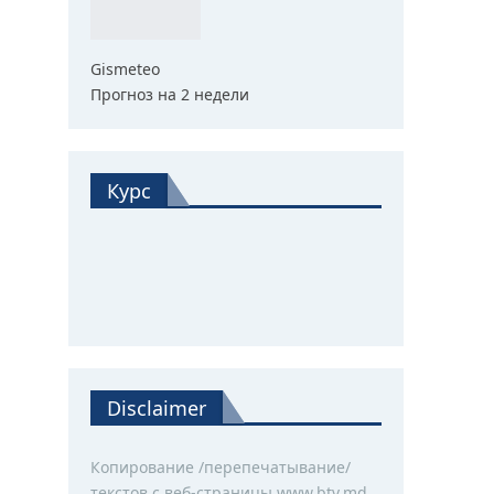
Gismeteo
Прогноз на 2 недели
Курс
Disclaimer
Копирование /перепечатывание/
текстов с веб-страницы www.btv.md