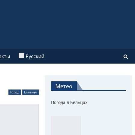
акты
Русский
Метео
Город
Главная
Погода в Бельцах