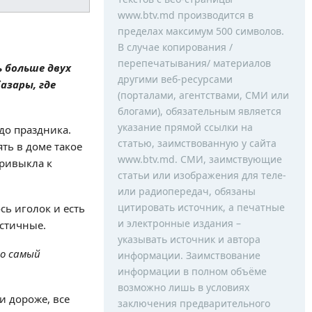
www.btv.md производится в
пределах максимум 500 символов.
В случае копирования /
перепечатывания/ материалов
ь больше двух
другими веб-ресурсами
азары, где
(порталами, агентствами, СМИ или
блогами), обязательным является
указание прямой ссылки на
до праздника.
статью, заимствованную у сайта
ять в доме такое
www.btv.md. СМИ, заимствующие
привыкла к
статьи или изображения для теле-
или радиопередач, обязаны
цитировать источник, а печатные
сь иголок и есть
и электронные издания –
астичные.
указывать источник и автора
то самый
информации. Заимствование
информации в полном объёме
возможно лишь в условиях
и дороже, все
заключения предварительного