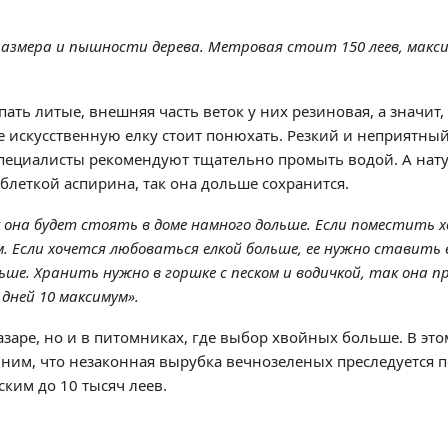
от размера и пышности дерева. Метровая стоит 150 леев, мак
ать литые, внешняя часть веток у них резиновая, а значит,
е искусственную елку стоит понюхать. Резкий и неприятны
 специалисты рекомендуют тщательно промыть водой. А на
аблеткой аспирина, так она дольше сохранится.
она будет стоять в доме намного дольше. Если поместить х
м. Если хочется любоваться елкой больше, ее нужно ставить 
ьше. Хранить нужно в горшке с песком и водичкой, так она 
 дней 10 максимум».
заре, но и в питомниках, где выбор хвойных больше. В это
мним, что незаконная вырубка вечнозеленых преследуется п
ким до 10 тысяч леев.