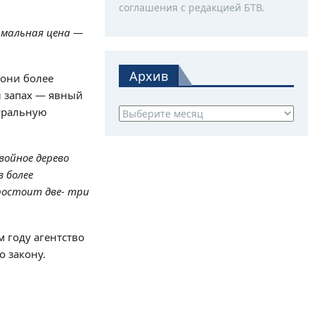
соглашения с редакцией БТВ.
симальная цена —
Архив
 они более
й запах — явный
туральную
Архив
войное дерево
в более
простоит две- три
м году агентство
о закону.