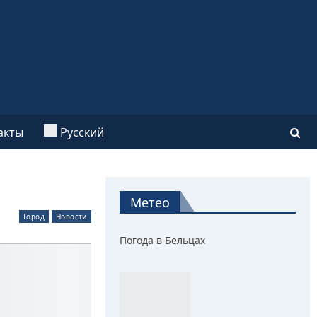
акты
Русский
Метео
Город
Новости
Погода в Бельцах