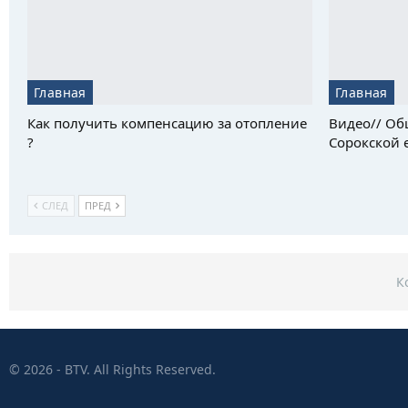
Главная
Главная
Как получить компенсацию за отопление
Видео// Об
?
Сорокской е
СЛЕД
ПРЕД
К
© 2026 - BTV. All Rights Reserved.