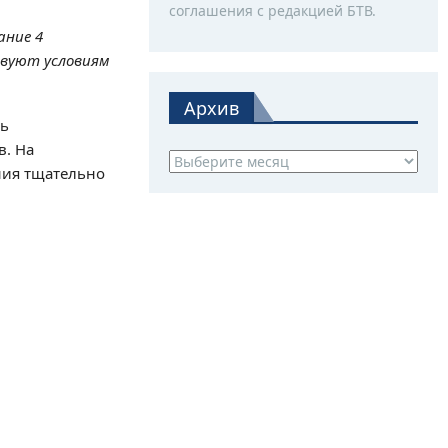
соглашения с редакцией БТВ.
ание 4
твуют условиям
Архив
ть
в. На
Архив
ния тщательно