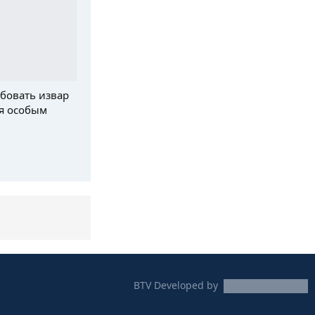
бовать извар
я особым
BTV
Developed by