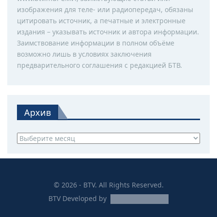
изображения для теле- или радиопередач, обязаны
цитировать источник, а печатные и электронные
издания – указывать источник и автора информации.
Заимствование информации в полном объёме
возможно лишь в условиях заключения
предварительного соглашения с редакцией БТВ.
Архив
Архив
© 2026 - BTV. All Rights Reserved.
BTV
Developed by