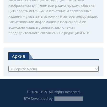
изображения для теле- или радиопередач, обязаны
цитировать источник, а печатные и электронные
издания – указывать источник и автора информации.
Заимствование информации в полном объёме
возможно лишь в условиях заключения
предварительного соглашения с редакцией БТВ.
Архив
Архив
© 2026 - BTV. All Rights Reserved.
BTV
Developed by