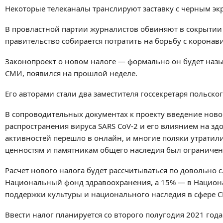
Некоторые телеканалы транслируют заставку с черным эк
В провластной партии журналистов обвиняют в сокрытии 
правительство собирается потратить на борьбу с коронав
Законопроект о новом налоге — формально он будет назы
СМИ, появился на прошлой неделе.
Его авторами стали два заместителя госсекретаря польско
В сопроводительных документах к проекту введение ново
распространения вируса SARS CoV-2 и его влиянием на зд
активностей перешло в онлайн, и многие поляки утратили
ценностям и памятникам общего наследия был ограничен
Расчет нового налога будет рассчитываться по довольно 
Национальный фонд здравоохранения, а 15% — в Национ
поддержки культуры и национального наследия в сфере СМ
Ввести налог планируется со второго полугодия 2021 года