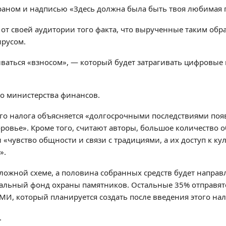
раном и надписью «Здесь должна была быть твоя любимая 
от своей аудитории того факта, что вырученные таким обра
ирусом.
ваться «взносом», — который будет затрагивать цифровые
го министерства финансов.
го налога объясняется «долгосрочными последствиями поя
оровье». Кроме того, считают авторы, большое количество
 «чувство общности и связи с традициями, а их доступ к к
».
сложной схеме, а половина собранных средств будет направ
альный фонд охраны памятников. Остальные 35% отправят
И, который планируется создать после введения этого нал
.