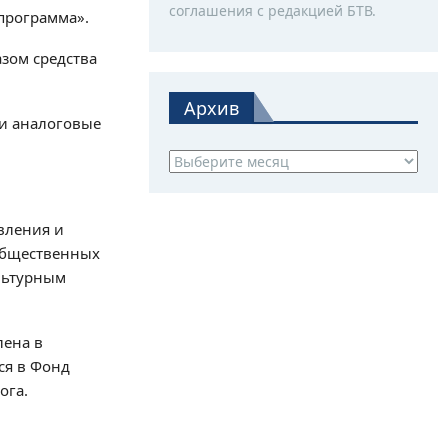
соглашения с редакцией БТВ.
программа».
зом средства
Архив
 и аналоговые
Архив
вления и
 общественных
ультурным
лена в
ся в Фонд
ога.