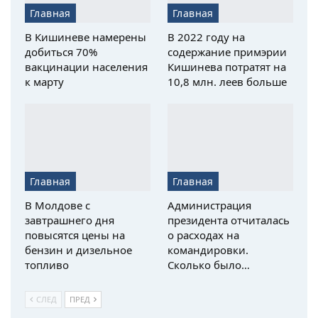
Главная
Главная
В Кишиневе намерены
В 2022 году на
добиться 70%
содержание примэрии
вакцинации населения
Кишинева потратят на
к марту
10,8 млн. леев больше
Главная
Главная
В Молдове с
Администрация
завтрашнего дня
президента отчиталась
повысятся цены на
о расходах на
бензин и дизельное
командировки.
топливо
Сколько было…
СЛЕД
ПРЕД