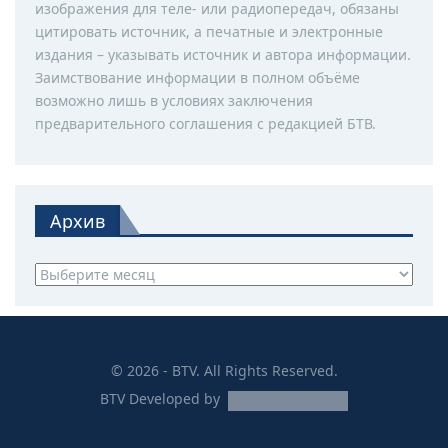
изображения для теле- или радиопередач, обязаны
цитировать источник, а печатные и электронные
издания – указывать источник и автора информации.
Заимствование информации в полном объёме
возможно лишь в условиях заключения
предварительного соглашения с редакцией БТВ.
Архив
Архив
© 2026 - BTV. All Rights Reserved.
BTV
Developed by