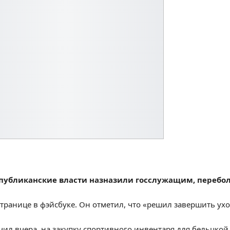
еспубликанские власти назназили госслужащим, переб
ранице в фэйсбуке. Он отметил, что «решил завершить ух
учил вчера, на закупку спортивного инвентаря для бельцкой