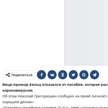
Поделиться
Вице-примар Бельц отказался от пособия, которое р
коронавирусом.
Об этом Николай Григоришин сообщил на своей личной ст
хорошим делом»:
«Направил пособие в размере 16 тыс. леев, которое я пол