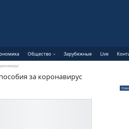
ономика
Общество
Зарубежные
Live
Конт
коронавирус
способия за коронавирус
Ново