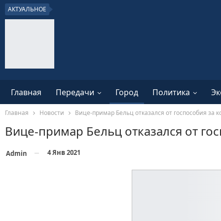
АКТУАЛЬНОЕ
Главная
Передачи
Город
Политика
Эк
Главная
Новости
Вице-примар Бельц отказался от госпособия за 
Вице-примар Бельц отказался от го
4 Янв 2021
Admin