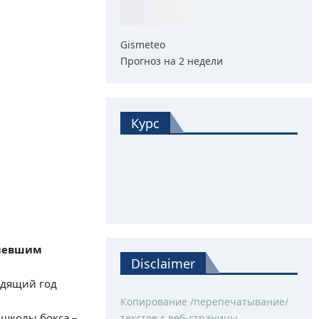
Gismeteo
Прогноз на 2 недели
Курс
олевшим
Disclaimer
одящий год
Копирование /перепечатывание/
 школы бокса –
текстов с веб-страницы