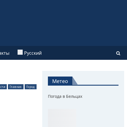
акты
Русский
Метео
сти
Главная
Город
Погода в Бельцах