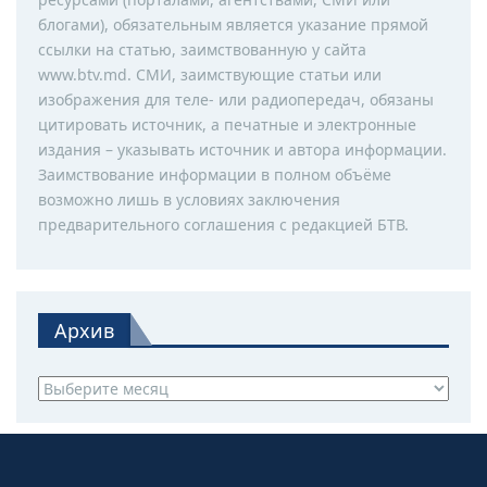
блогами), обязательным является указание прямой
ссылки на статью, заимствованную у сайта
www.btv.md. СМИ, заимствующие статьи или
изображения для теле- или радиопередач, обязаны
цитировать источник, а печатные и электронные
издания – указывать источник и автора информации.
Заимствование информации в полном объёме
возможно лишь в условиях заключения
предварительного соглашения с редакцией БТВ.
Архив
Архив