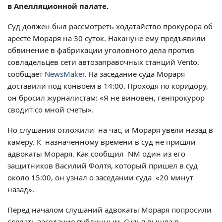
в Апелляционной палате.
Суд должен был рассмотреть ходатайство прокурора об
аресте Мораря на 30 суток. Накануне ему предъявили
обвинение в фабрикации уголовного дела против
совладельцев сети автозаправочных станций Vento,
сообщает
NewsMaker
. На заседание суда Мораря
доставили под конвоем в 14:00. Проходя по коридору,
он бросил журналистам: «Я не виновен, генпрокурор
сводит со мной счеты».
Но слушания отложили на час, и Мораря увели назад в
камеру. К назначенному времени в суд не пришли
адвокаты Мораря. Как сообщил NM один из его
защитников Василий Фолтя, который пришел в суд
около 15:00, он узнал о заседании суда «20 минут
назад».
Перед началом слушаний адвокаты Мораря попросили
сделать заседание публичным. Судья вышла в