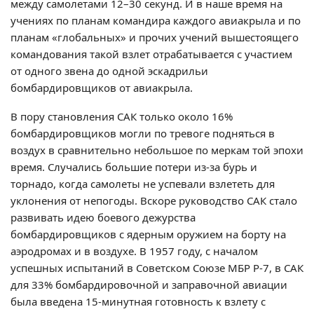
между самолетами 12–30 секунд. И в наше время на
учениях по планам командира каждого авиакрыла и по
планам «глобальных» и прочих учений вышестоящего
командования такой взлет отрабатывается с участием
от одного звена до одной эскадрильи
бомбардировщиков от авиакрыла.
В пору становления САК только около 16%
бомбардировщиков могли по тревоге подняться в
воздух в сравнительно небольшое по меркам той эпохи
время. Случались большие потери из-за бурь и
торнадо, когда самолеты не успевали взлететь для
уклонения от непогоды. Вскоре руководство САК стало
развивать идею боевого дежурства
бомбардировщиков с ядерным оружием на борту на
аэродромах и в воздухе. В 1957 году, с началом
успешных испытаний в Советском Союзе МБР Р-7, в САК
для 33% бомбардировочной и заправочной авиации
была введена 15-минутная готовность к взлету с