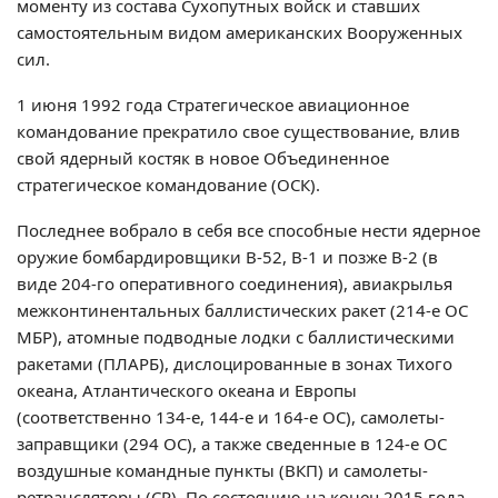
моменту из состава Сухопутных войск и ставших
самостоятельным видом американских Вооруженных
сил.
1 июня 1992 года Стратегическое авиационное
командование прекратило свое существование, влив
свой ядерный костяк в новое Объединенное
стратегическое командование (ОСК).
Последнее вобрало в себя все способные нести ядерное
оружие бомбардировщики В-52, В-1 и позже В-2 (в
виде 204-го оперативного соединения), авиакрылья
межконтинентальных баллистических ракет (214-е ОС
МБР), атомные подводные лодки с баллистическими
ракетами (ПЛАРБ), дислоцированные в зонах Тихого
океана, Атлантического океана и Европы
(соответственно 134-е, 144-е и 164-е ОС), самолеты-
заправщики (294 ОС), а также сведенные в 124-е ОС
воздушные командные пункты (ВКП) и самолеты-
ретрансляторы (СР). По состоянию на конец 2015 года