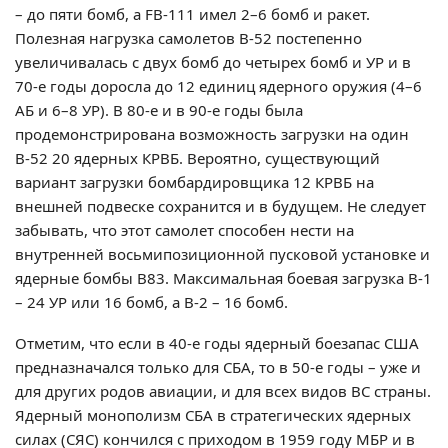
– до пяти бомб, а FВ-111 имел 2–6 бомб и ракет.
Полезная нагрузка самолетов В-52 постепенно
увеличивалась с двух бомб до четырех бомб и УР и в
70-е годы доросла до 12 единиц ядерного оружия (4–6
АБ и 6–8 УР). В 80-е и в 90-е годы была
продемонстрирована возможность загрузки на один
В-52 20 ядерных КРВБ. Вероятно, существующий
вариант загрузки бомбардировщика 12 КРВБ на
внешней подвеске сохранится и в будущем. Не следует
забывать, что этот самолет способен нести на
внутренней восьмипозиционной пусковой установке и
ядерные бомбы В83. Максимальная боевая загрузка В-1
– 24 УР или 16 бомб, а В-2 – 16 бомб.
Отметим, что если в 40-е годы ядерный боезапас США
предназначался только для СБА, то в 50-е годы – уже и
для других родов авиации, и для всех видов ВС страны.
Ядерный монополизм СБА в стратегических ядерных
силах (СЯС) кончился с приходом в 1959 году МБР и в