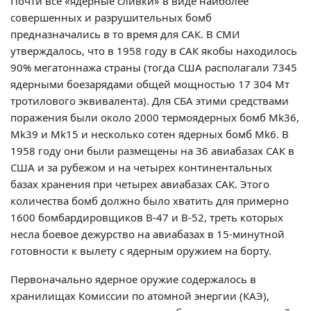
Почти все «ядерные сливки» в виде наиболее
совершенных и разрушительных бомб
предназначались в то время для САК. В СМИ
утверждалось, что в 1958 году в САК якобы находилось
90% мегатоннажа страны (тогда США располагали 7345
ядерными боезарядами общей мощностью 17 304 Мт
тротилового эквивалента). Для СБА этими средствами
поражения были около 2000 термоядерных бомб Mk36,
Mk39 и Mk15 и несколько сотен ядерных бомб Mk6. В
1958 году они были размещены на 36 авиабазах САК в
США и за рубежом и на четырех континентальных
базах хранения при четырех авиабазах САК. Этого
количества бомб должно было хватить для примерно
1600 бомбардировщиков В-47 и В-52, треть которых
несла боевое дежурство на авиабазах в 15-минутной
готовности к вылету с ядерным оружием на борту.
Первоначально ядерное оружие содержалось в
хранилищах Комиссии по атомной энергии (КАЭ),