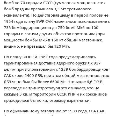
бомб по 70 городам СССР (суммарная мощность этих
бомб вряд ли превышала 3,3 Мт тротилового
эквивалента). По действовавшему в первой половине
1954 года плану EWP САК намечалось использование с
735 бомбардировщиков до 750 бомб Mk6 по 100
городам и сотням других объектов противника (при
мощности бомбы Mk6 в 160 кт общий мегатоннаж,
видимо, не превышал бы 120 Мт).
По плану SIOP-1A 1961 года предусматривалась
гарантированная доставка ядерного оружия к 937
целям при использовании с 1239 бомбардировщиков
САК около 2400 ЯБЗ, при этом общий мегатоннаж этих
ЯБЗ явно был бы более 6600 Мт. Что такое 6,6 Гт? В
переводе на тринитротолуол это означает, что на
каждые 5 кв. м территории СССР, КНР и их союзников
приходилось бы по килограмму взрывчатки.
По официальному заявлению от 1989 года, СБА САК