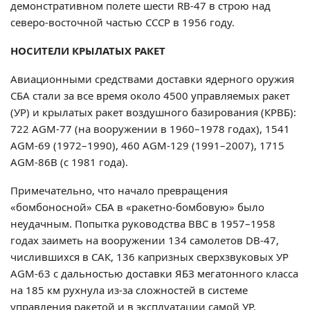
демонстративном полете шести RВ-47 в строю над
северо-восточной частью СССР в 1956 году.
НОСИТЕЛИ КРЫЛАТЫХ РАКЕТ
Авиационными средствами доставки ядерного оружия
СБА стали за все время около 4500 управляемых ракет
(УР) и крылатых ракет воздушного базирования (КРВБ):
722 АGМ-77 (на вооружении в 1960–1978 годах), 1541
АGМ-69 (1972–1990), 460 АGМ-129 (1991–2007), 1715
АGМ-86В (с 1981 года).
Примечательно, что начало превращения
«бомбоносной» СБА в «ракетно-бомбовую» было
неудачным. Попытка руководства ВВС в 1957–1958
годах заиметь на вооружении 134 самолетов DB-47,
числившихся в САК, 136 капризных сверхзвуковых УР
АGМ-63 с дальностью доставки ЯБЗ мегатонного класса
на 185 км рухнула из-за сложностей в системе
управления ракетой и в эксплуатации самой УР.