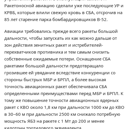
Ракетоносной авиацию сделали уже последующие УР и
КРВБ, которые влили свежую кровь в СБА, отсрочив на
85 лет старение парка бомбардировщиков В-52.
Авиации требовались прежде всего ракеты большой
дальности, чтобы запускать их как можно дальше от
зон действия зенитных ракет и истребителей-
перехватчиков противника и тем самым снизить
собственные ожидаемые потери. Оснащение СБА
ракетами большой дальности предотвращало
грозившее ей увядание вследствие конкуренции со
стороны быстрых МБР и БРПЛ, а более высокая
точность авиационных ракет обеспечивала СБА
определенными преимуществами перед МБР и БРПЛ. К
тому же повышение точности авиационных ядерных
ракет с КВО около 1,8 км при дальности 1000 км до КВО
в 30–60 м при дальности 2500 км снижало потребную
мощность ЯБЗ на ракете с 1 Мт до 200 и менее
килотонн тротилового эквивалента.