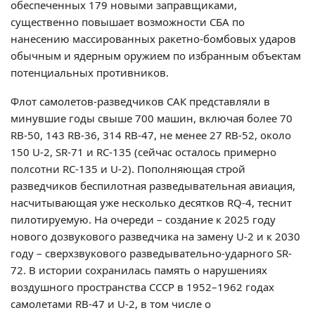
обеспеченных 179 новыми заправщиками,
существенно повышает возможности СБА по
нанесению массированных ракетно-бомбовых ударов
обычным и ядерным оружием по избранным объектам
потенциальных противников.
Флот самолетов-разведчиков САК представляли в
минувшие годы свыше 700 машин, включая более 70
RВ-50, 143 RВ-36, 314 RВ-47, не менее 27 RB-52, около
150 U-2, SR-71 и RС-135 (сейчас осталось примерно
полсотни RС-135 и U-2). Пополняющая строй
разведчиков беспилотная разведывательная авиация,
насчитывающая уже несколько десятков RQ-4, теснит
пилотируемую. На очереди – создание к 2025 году
нового дозвукового разведчика на замену U-2 и к 2030
году – сверхзвукового разведывательно-ударного SR-
72. В истории сохранилась память о нарушениях
воздушного пространства СССР в 1952–1962 годах
самолетами RВ-47 и U-2, в том числе о