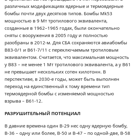
различных модификациях ядерные и термоядерные
бомбы почти двух десятков типов. Бомбы Mk53
мощностью в 9 Мт тротилового эквивалента,
созданные в 1962–1965 годах, были окончательно
сняты с вооружения в 2005 году и полностью
разобраны в 2012-м. Для СБА сохраняются авиабомбы
В83-0/1 и В61-7/11 с переключаемым тротиловым
эквивалентом. Считается, что максимальная мощность
у В83 – не менее 1 Мт тротилового эквивалента, а у В61
не превышает нескольких сотен килотонн. В
перспективе, в 2030-е годы, может быть выполнен
переход на единственный к тому времени тип
термоядерной бомбы с изменяемой мощностью
взрыва – В61-12.
РАЗРУШИТЕЛЬНЫЙ ПОТЕНЦИАЛ
В давние времена один В-29 нес одну ядерную бомбу,
В-36 – одну или более, В-50 и В-47 – по одной-две, В-58