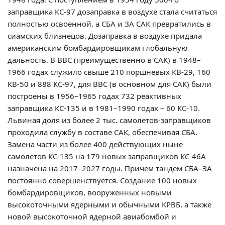
заправщика КС-97 дозаправка в воздухе стала считаться
полностью освоенной, а СБА и ЗА САК превратились в
сиамских близнецов. Дозаправка в воздухе придала
американским бомбардировщикам глобальную
дальность. В ВВС (преимущественно в САК) в 1948–
1966 годах служило свыше 210 поршневых КВ-29, 160
КВ-50 и 888 КС-97, для ВВС (в основном для САК) были
построены в 1956–1965 годах 732 реактивных
заправщика КС-135 и в 1981–1990 годах – 60 КС-10.
Львиная доля из более 2 тыс. самолетов-заправщиков
проходила службу в составе САК, обеспечивая СБА.
Замена части из более 400 действующих ныне
самолетов КС-135 на 179 новых заправщиков КС-46А
назначена на 2017–2027 годы. Причем тандем СБА–ЗА
постоянно совершенствуется. Создание 100 новых
бомбардировщиков, вооруженных новыми
высокоточными ядерными и обычными КРВБ, а также
новой высокоточной ядерной авиабомбой и