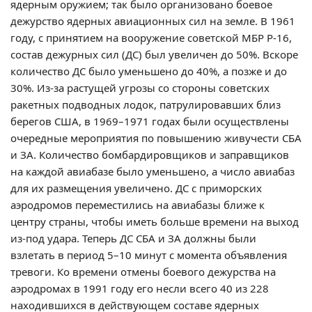
ядерным оружием; так было организовано боевое
дежурство ядерных авиационных сил на земле. В 1961
году, с принятием на вооружение советской МБР Р-16,
состав дежурных сил (ДС) был увеличен до 50%. Вскоре
количество ДС было уменьшено до 40%, а позже и до
30%. Из-за растущей угрозы со стороны советских
ракетных подводных лодок, патрулировавших близ
берегов США, в 1969–1971 годах были осуществлены
очередные мероприятия по повышению живучести СБА
и ЗА. Количество бомбардировщиков и заправщиков
на каждой авиабазе было уменьшено, а число авиабаз
для их размещения увеличено. ДС с приморских
аэродромов переместились на авиабазы ближе к
центру страны, чтобы иметь больше времени на выход
из-под удара. Теперь ДС СБА и ЗА должны были
взлетать в период 5–10 минут с момента объявления
тревоги. Ко времени отмены боевого дежурства на
аэродромах в 1991 году его несли всего 40 из 228
находившихся в действующем составе ядерных