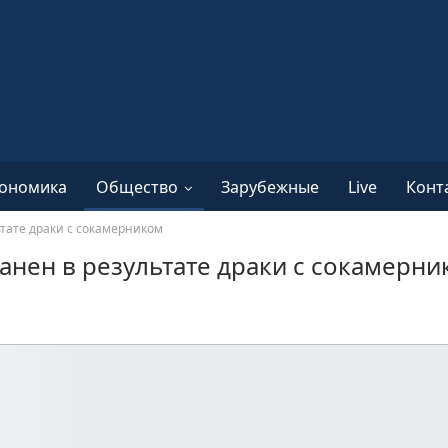
ономика
Общество
Зарубежные
Live
Конт
тате драки с сокамерником
нен в результате драки с сокамерни