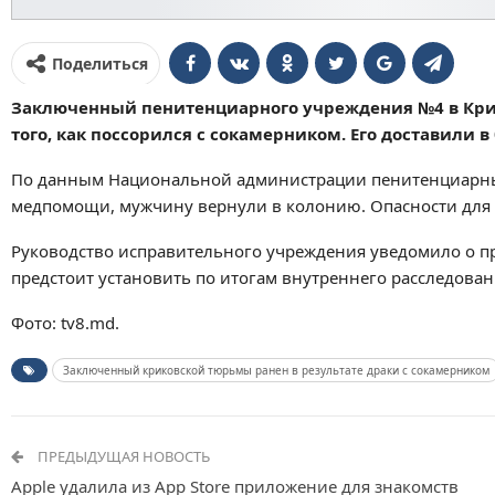
Поделиться
Заключенный пенитенциарного учреждения №4 в Крик
того, как поссорился с сокамерником. Его доставили
По данным Национальной администрации пенитенциарных
медпомощи, мужчину вернули в колонию. Опасности для 
Руководство исправительного учреждения уведомило о п
предстоит установить по итогам внутреннего расследован
Фото: tv8.md.
Заключенный криковской тюрьмы ранен в результате драки с сокамерником
ПРЕДЫДУЩАЯ НОВОСТЬ
Apple удалила из App Store приложение для знакомств