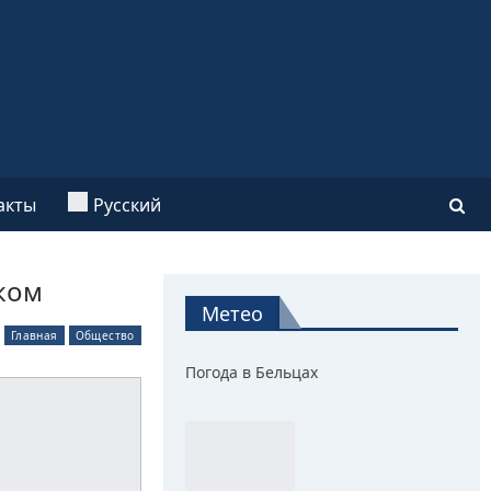
акты
Русский
ком
Метео
Главная
Общество
Погода в Бельцах