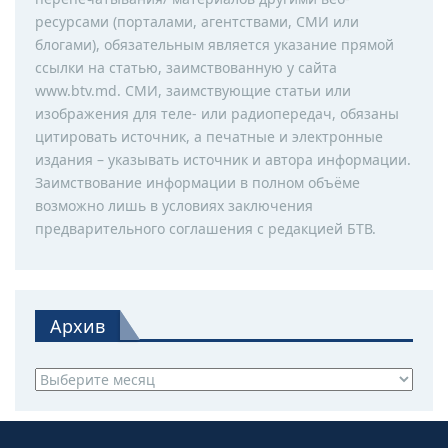
ресурсами (порталами, агентствами, СМИ или
блогами), обязательным является указание прямой
ссылки на статью, заимствованную у сайта
www.btv.md. СМИ, заимствующие статьи или
изображения для теле- или радиопередач, обязаны
цитировать источник, а печатные и электронные
издания – указывать источник и автора информации.
Заимствование информации в полном объёме
возможно лишь в условиях заключения
предварительного соглашения с редакцией БТВ.
Архив
Архив