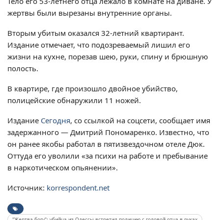
Тело его 53-летнего отца лежало в комнате на диване. У
жертвы были вырезаны внутренние органы.
Вторым убитым оказался 32-летний квартирант.
Издание отмечает, что подозреваемый лишил его
жизни на кухне, порезав шею, руки, спину и брюшную
полость.
В квартире, где произошло двойное убийство,
полицейские обнаружили 11 ножей.
Издание
Сегодня
, со ссылкой на соцсети, сообщает имя
задержанного — Дмитрий Пономаренко. Известно, что
он ранее якобы работал в пятизвездочном отеле Дюк.
Оттуда его уволили «за психи на работе и пребывание
в наркотическом опьянении».
Источник:
korrespondent.net
"Жертва богу": убийца из Одессы встретил полицию с головой отца в руках