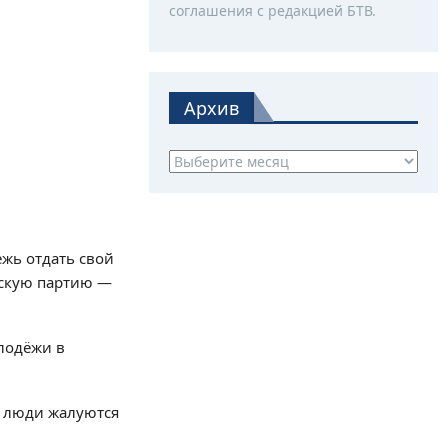
соглашения с редакцией БТВ.
Архив
Архив
жь отдать свой
ескую партию —
лодёжи в
t» люди жалуются