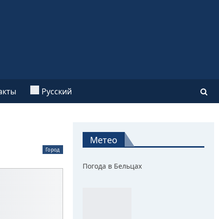
акты
Русский
Метео
Город
Погода в Бельцах