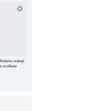
бовать извар
я особым