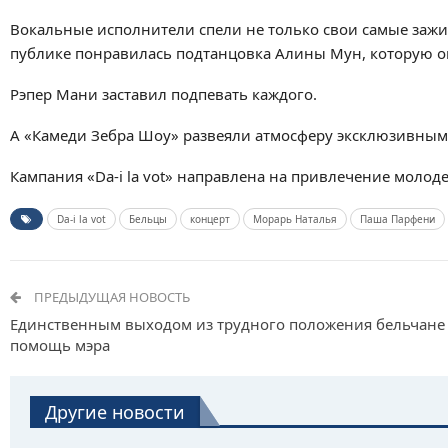
Вокальные исполнители спели не только свои самые заж
публике понравилась подтанцовка Алины Мун, которую он
Рэпер Мани заставил подпевать каждого.
А «Камеди Зебра Шоу» развеяли атмосферу эксклюзивным
Кампания «Da-i la vot» направлена на привлечение моло
Da-i la vot
Бельцы
концерт
Морарь Наталья
Паша Парфени
ПРЕДЫДУЩАЯ НОВОСТЬ
Единственным выходом из трудного положения бельчане
помощь мэра
Другие новости