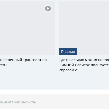
Главная
щественный транспорт по
Где в Бельцах можно попро
сть!
Зимний напиток пользуетс
спросом с…
омментарии закрыты.