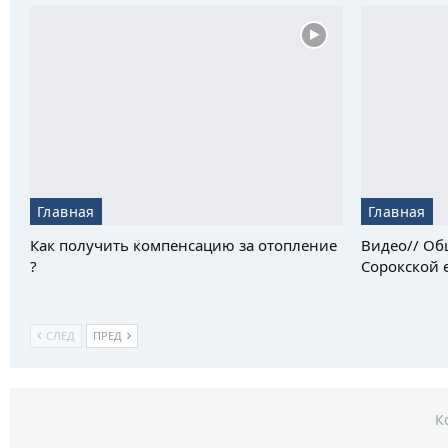
Главная
Главная
Как получить компенсацию за отопление
Видео// Об
?
Сорокской е
СЛЕД
ПРЕД
К