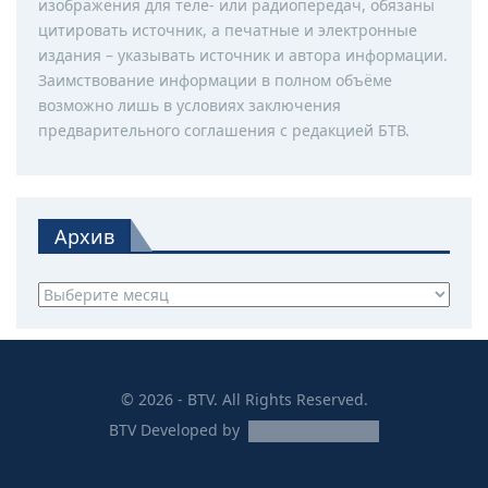
изображения для теле- или радиопередач, обязаны
цитировать источник, а печатные и электронные
издания – указывать источник и автора информации.
Заимствование информации в полном объёме
возможно лишь в условиях заключения
предварительного соглашения с редакцией БТВ.
Архив
Архив
© 2026 - BTV. All Rights Reserved.
BTV
Developed by