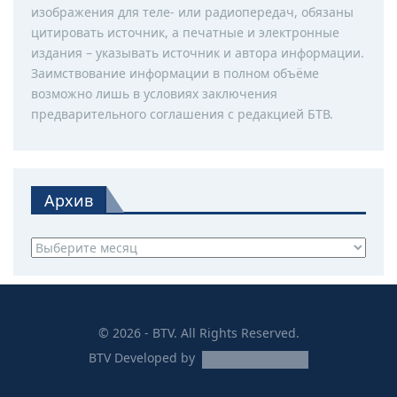
изображения для теле- или радиопередач, обязаны
цитировать источник, а печатные и электронные
издания – указывать источник и автора информации.
Заимствование информации в полном объёме
возможно лишь в условиях заключения
предварительного соглашения с редакцией БТВ.
Архив
Архив
© 2026 - BTV. All Rights Reserved.
BTV
Developed by