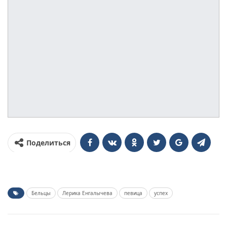
Поделиться
Бельцы
Лерика Енгалычева
певица
успех