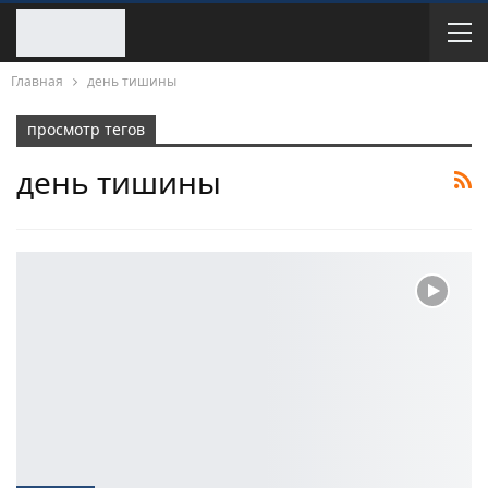
Главная
день тишины
просмотр тегов
день тишины