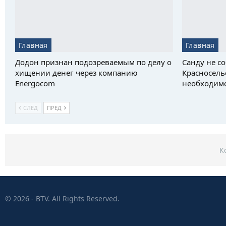
Главная
Главная
Додон признан подозреваемым по делу о
Санду не со
хищении денег через компанию
Красносель
Energocom
необходим
СЛЕД
ПРЕД
К
© 2026 - BTV. All Rights Reserved.