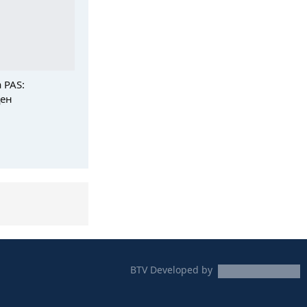
 PAS:
цен
BTV
Developed by