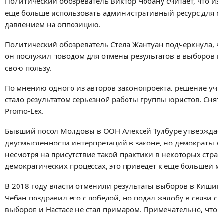
Политический обозреватель Виктор Чобану считает, что 
еще больше использовать административный ресурс для 
давлением на оппозицию.
Политический обозреватель Стела Жантуан подчеркнула, ч
он послужил поводом для отмены результатов в выборов 
свою пользу.
По мнению одного из авторов законопроекта, решение уч
стало результатом серьезной работы группы юристов. Сн
Promo-Lex.
Бывший посол Молдовы в ООН Алексей Тулбуре утверждает
двусмысленности интерпретаций в законе, но демократы вз
несмотря на присутствие такой практики в некоторых стра
демократических процессах, это приведет к еще большей
В 2018 году власти отменили результаты выборов в Киши
Чебан поздравил его с победой, но подал жалобу в связи
выборов и Настасе не стал примаром. Примечательно, что 