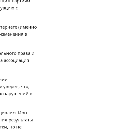
вящим партиям
туацию с
нтернете (именно
 изменения в
ельного права и
ла ассоциация
ании
 уверен, что,
ых нарушений в
оциалист Ион
енил результаты
тки, но не