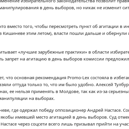
изменение избирательного законодательства позволит пра
манипулирования в день выборов, но никак не изменит си
то вместо того, чтобы пересмотреть пункт об агитации в и
в Кишиневе этим летом), власти пошли дальше и обернули
итывает «лучшие зарубежные практики» в области избират
ять запрет на агитацию в день выборов комиссии предложи
, что основная рекомендация Promo-Lex состояла в избег
яли оттуда только то, что им было удобно. Алексей Тулбуре
нах, ее нельзя применять в Молдове, так как из-за серьезн
 манипуляции на выборах.
неве, где одержал победу оппозиционер Андрей Настасе. С
 с якобы имевшей место агитацией в день выборов. Суд отм
Настасе через соцсети всего лишь призывал прийти на учас