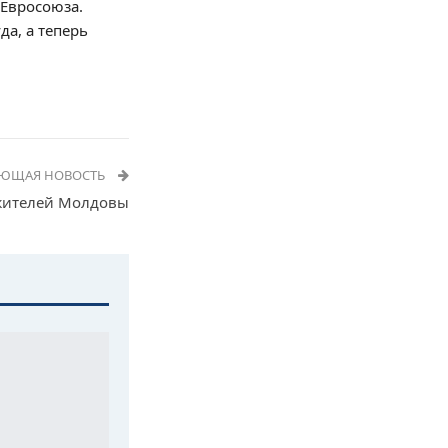
 Евросоюза.
а, а теперь
УЮЩАЯ НОВОСТЬ
жителей Молдовы