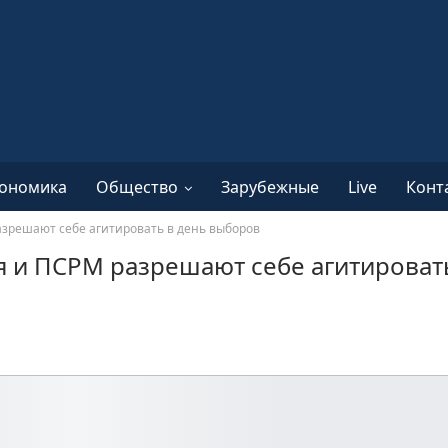
ономика
Общество
Зарубежные
Live
Конт
зрешают себе агитировать в день выборов
 и ПСРМ разрешают себе агитировать