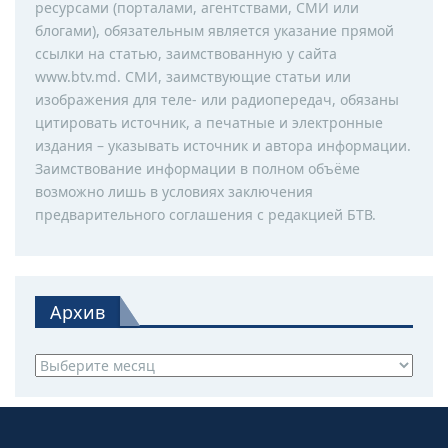
ресурсами (порталами, агентствами, СМИ или
блогами), обязательным является указание прямой
ссылки на статью, заимствованную у сайта
www.btv.md. СМИ, заимствующие статьи или
изображения для теле- или радиопередач, обязаны
цитировать источник, а печатные и электронные
издания – указывать источник и автора информации.
Заимствование информации в полном объёме
возможно лишь в условиях заключения
предварительного соглашения с редакцией БТВ.
Архив
Архив