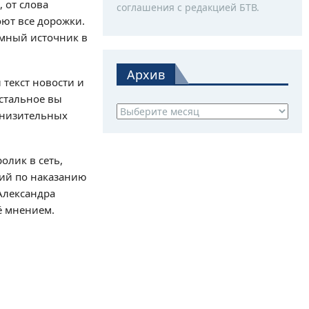
, от слова
соглашения с редакцией БТВ.
оют все дорожки.
имный источник в
Архив
 текст новости и
остальное вы
Архив
 унизительных
олик в сеть,
ний по наказанию
Александра
ё мнением.