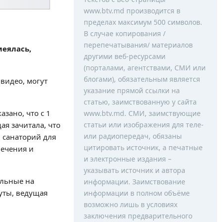
www.btv.md производится в
пределах максимум 500 символов.
В случае копирования /
перепечатывания/ материалов
меялась,
другими веб-ресурсами
(порталами, агентствами, СМИ или
блогами), обязательным является
видео, могут
указание прямой ссылки на
статью, заимствованную у сайта
зано, что с 1
www.btv.md. СМИ, заимствующие
ая зачитала, что
статьи или изображения для теле-
или радиопередач, обязаны
 санаторий для
цитировать источник, а печатные
лечения и
и электронные издания –
указывать источник и автора
альные на
информации. Заимствование
уты, ведущая
информации в полном объёме
возможно лишь в условиях
заключения предварительного