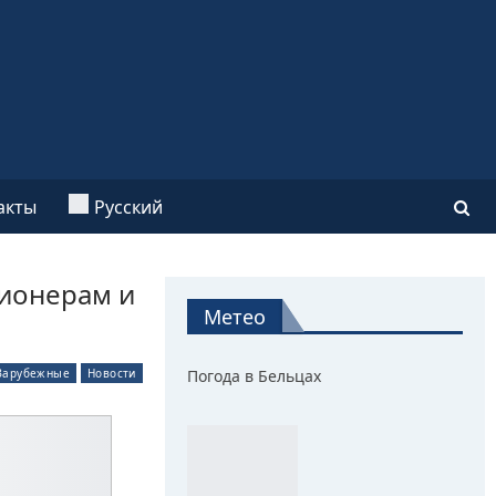
акты
Русский
сионерам и
Метео
Зарубежные
Новости
Погода в Бельцах