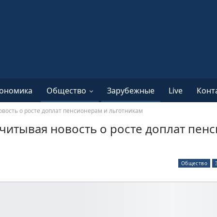
ономика
Общество
Зарубежные
Live
Конт
овость о росте доплат пенсионерам и льготникам
ачитывая новость о росте доплат пен
Общество