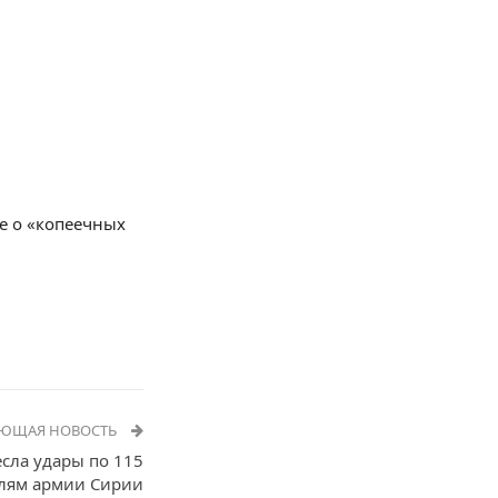
е о «копеечных
УЮЩАЯ НОВОСТЬ
есла удары по 115
лям армии Сирии