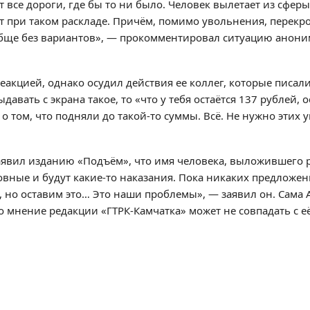
 все дороги, где бы то ни было. Человек вылетает из сферы
лят при таком раскладе. Причём, помимо увольнения, перекр
ообще без вариантов», — прокомментировал ситуацию анон
акцией, однако осудил действия ее коллег, которые писали
давать с экрана такое, то «что у тебя остаётся 137 рублей, 
 о том, что подняли до такой-то суммы. Всё. Не нужно этих
аявил изданию «Подъём», что имя человека, выложившего р
иновные и будут какие-то наказания. Пока никаких предложе
, но оставим это… Это наши проблемы», — заявил он. Сама 
о мнение редакции «ГТРК-Камчатка» может не совпадать с е