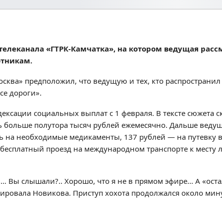
 телеканала «ГТРК-Камчатка», на котором ведущая расс
отникам.
ква» предположил, что ведущую и тех, кто распространил 
се дороги».
ксации социальных выплат с 1 февраля. В тексте сюжета ска
ь больше полутора тысяч рублей ежемесячно. Дальше ведущ
ть на необходимые медикаменты, 137 рублей — на путевку в
бесплатный проезд на международном транспорте к месту 
ь… Вы слышали?.. Хорошо, что я не в прямом эфире… А «ост
ровала Новикова. Приступ хохота продолжался около мин