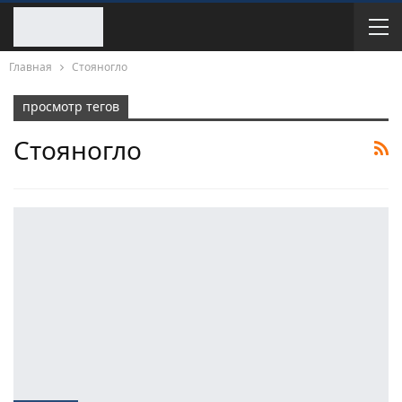
Главная
Стояногло
просмотр тегов
Стояногло