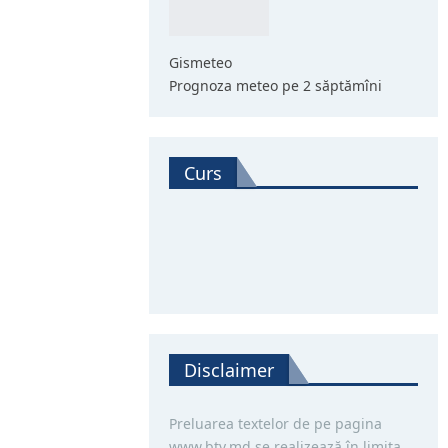
Gismeteo
Prognoza meteo pe 2 săptămîni
Curs
Disclaimer
Preluarea textelor de pe pagina
www.btv.md se realizează în limita