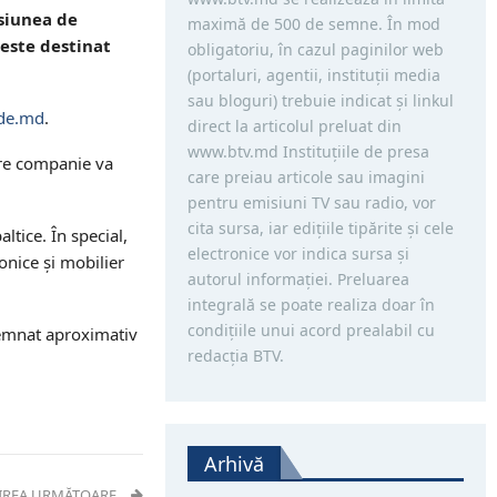
siunea de
maximă de 500 de semne. În mod
 este destinat
obligatoriu, în cazul paginilor web
(portaluri, agentii, instituţii media
sau bloguri) trebuie indicat şi linkul
de.md
.
direct la articolul preluat din
www.btv.md Instituţiile de presa
care companie va
care preiau articole sau imagini
pentru emisiuni TV sau radio, vor
cita sursa, iar ediţiile tipărite și cele
ltice. În special,
electronice vor indica sursa şi
onice și mobilier
autorul informaţiei. Preluarea
integrală se poate realiza doar în
condiţiile unui acord prealabil cu
 semnat aproximativ
redacţia BTV.
Arhivă
IREA URMĂTOARE