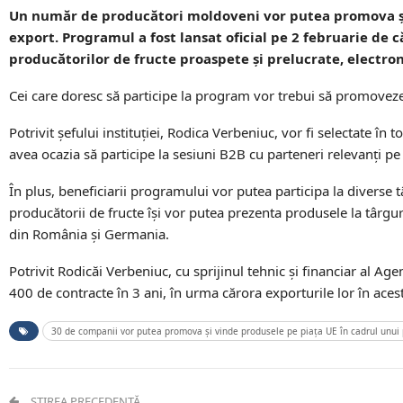
Un număr de producători moldoveni vor putea promova și
export. Programul a fost lansat oficial pe 2 februarie de 
producătorilor de fructe proaspete și prelucrate, electron
Cei care doresc să participe la program vor trebui să promoveze 
Potrivit șefului instituției, Rodica Verbeniuc, vor fi selectate î
avea ocazia să participe la sesiuni B2B cu parteneri relevanți pe
În plus, beneficiarii programului vor putea participa la diverse t
producătorii de fructe își vor putea prezenta produsele la târgur
din România și Germania.
Potrivit Rodicăi Verbeniuc, cu sprijinul tehnic și financiar al A
400 de contracte în 3 ani, în urma cărora exporturile lor în ace
30 de companii vor putea promova și vinde produsele pe piața UE în cadrul unu
ȘTIREA PRECEDENTĂ