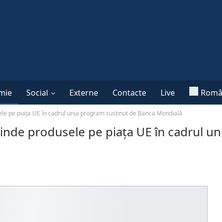
mie
Social
Externe
Contacte
Live
Româ
le pe piața UE în cadrul unui program susținut de Banca Mondială
inde produsele pe piața UE în cadrul u