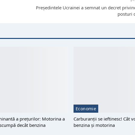
Președintele Ucrainei a semnat un decret privind
posturi d
Economie
minantă a prețurilor: Motorina a
Carburanții se ieftinesc! Cât v
 scumpă decât benzina
benzina și motorina