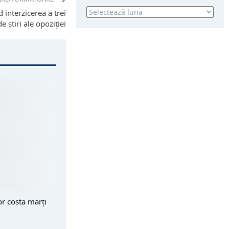
Arhivă
 interzicerea a trei
e ştiri ale opoziţiei
or costa marți