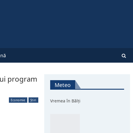
nă
nui program
Meteo
Economie
Știri
Vremea în Bălți