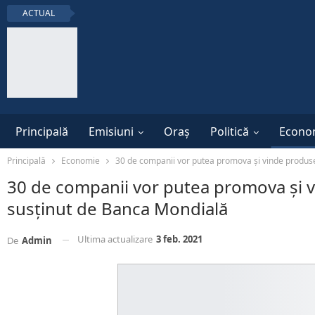
ACTUAL
Principală
Emisiuni
Oraș
Politică
Econo
Principală
Economie
30 de companii vor putea promova și vinde produse
30 de companii vor putea promova și v
susținut de Banca Mondială
Ultima actualizare
3 feb. 2021
De
Admin