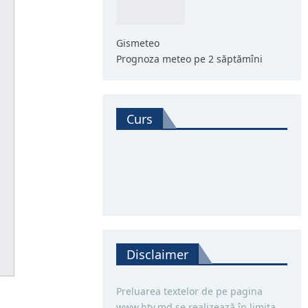
Gismeteo
Prognoza meteo pe 2 săptămîni
Curs
Disclaimer
Preluarea textelor de pe pagina
www.btv.md se realizează în limita