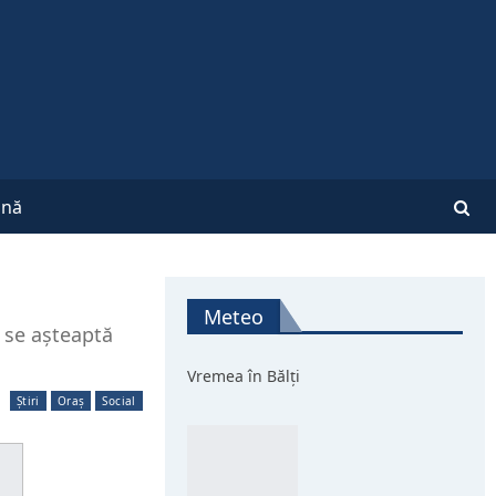
nă
Meteo
i se așteaptă
Vremea în Bălți
Știri
Oraș
Social