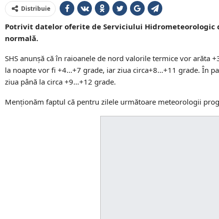
Distribuie
Potrivit datelor oferite de Serviciului Hidrometeorologic d
normală.
SHS anunșă că în raioanele de nord valorile termice vor arăta +
la noapte vor fi +4…+7 grade, iar ziua circa+8…+11 grade. În par
ziua până la circa +9…+12 grade.
Menționăm faptul că pentru zilele următoare meteorologii progno