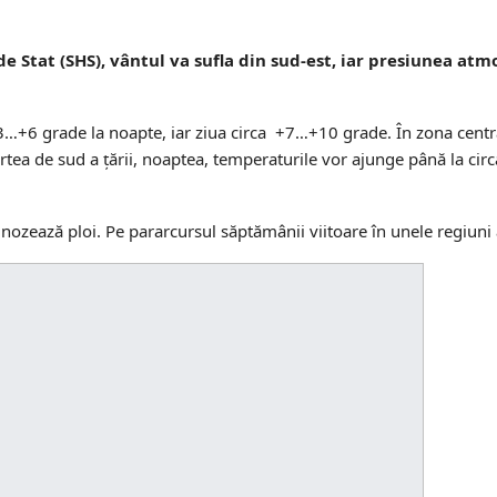
e Stat (SHS), vântul va sufla din sud-est, iar presiunea atmo
3…+6 grade la noapte, iar ziua circa +7…+10 grade. În zona centra
tea de sud a țării, noaptea, temperaturile vor ajunge până la cir
zează ploi. Pe pararcursul săptămânii viitoare în unele regiuni a