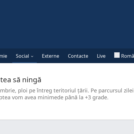
mie
Social
Externe
Contacte
Live
Româ
utea să ningă
e, ploi pe întreg teritoriul țării. Pe parcursul zile
aptea vom avea minimede până la +3 grade.