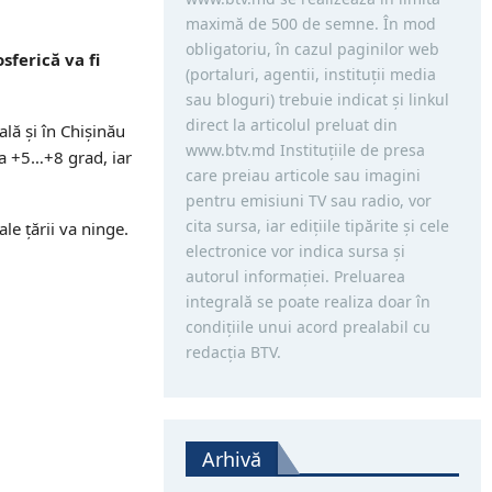
maximă de 500 de semne. În mod
obligatoriu, în cazul paginilor web
sferică va fi
(portaluri, agentii, instituţii media
sau bloguri) trebuie indicat şi linkul
direct la articolul preluat din
lă și în Chișinău
www.btv.md Instituţiile de presa
ca +5…+8 grad, iar
care preiau articole sau imagini
pentru emisiuni TV sau radio, vor
cita sursa, iar ediţiile tipărite și cele
le țării va ninge.
electronice vor indica sursa şi
autorul informaţiei. Preluarea
integrală se poate realiza doar în
condiţiile unui acord prealabil cu
redacţia BTV.
Arhivă