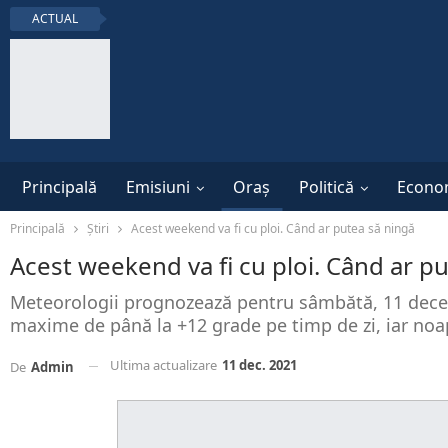
ACTUAL
Principală
Emisiuni
Oraș
Politică
Econo
Principală
Știri
Acest weekend va fi cu ploi. Când ar putea să ningă
Acest weekend va fi cu ploi. Când ar p
Meteorologii prognozează pentru sâmbătă, 11 decembri
maxime de până la +12 grade pe timp de zi, iar no
Ultima actualizare
11 dec. 2021
De
Admin