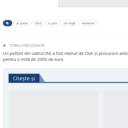
ar putea
Când
cu ploi
să ningă
weekend
ȘTIREA PRECEDENTĂ
Un polițist din cadrul INI a fost reținut de CNA și procurorii ant
pentru o mită de 2000 de euro
Citește și