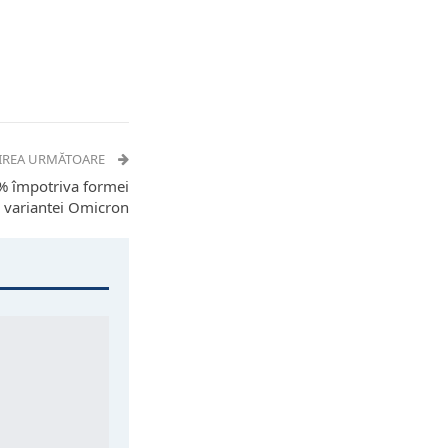
IREA URMĂTOARE
5% împotriva formei
 variantei Omicron