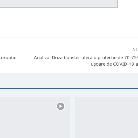
ȘT
icorupție
Analiză: Doza booster oferă o protecţie de 70-7
uşoare de COVID-19 a