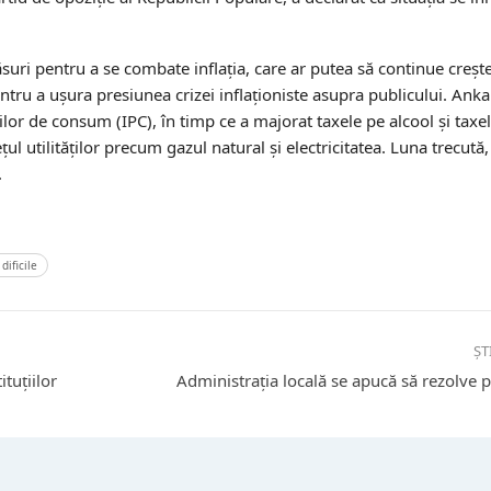
măsuri pentru a se combate inflația, care ar putea să continue creșt
ntru a ușura presiunea crizei inflaționiste asupra publicului. Anka
ilor de consum (IPC), în timp ce a majorat taxele pe alcool și taxel
l utilităților precum gazul natural și electricitatea. Luna trecută
.
dificile
ȘT
ituțiilor
Administrația locală se apucă să rezolve 