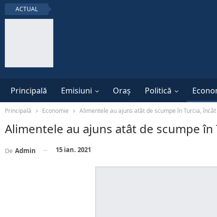
ACTUAL
Principală
Emisiuni
Oraș
Politică
Econo
Principală
Economie
Alimentele au ajuns atât de scumpe în Turcia, încât 
Alimentele au ajuns atât de scumpe în T
15 ian. 2021
De
Admin