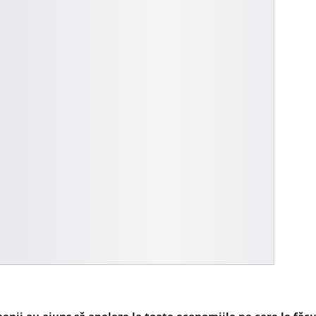
nii au ajuns să apeleze la toate economiile pe care le făcu