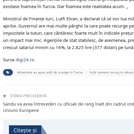
existase foamea în Turcia. Dar foamea este realitatea acum. „
Ministrul de Finanțe turc, Lutfi Elvan, a declarat că se vor lua 
aprilie. Guvernul are mai multe pârghii la care poate recurge pe
impozitele la tutun, care cântăresc foarte mult în indicele prețur
un impact mai mic. Agențiile de stat stabilesc, de asemenea, prețu
crescut salariul minim cu 16%, la 2.825 lire (377 dolari) pe lună
Sursa
digi24.ro
Alimentele au ajuns atât de scumpe în Turcia
încât oamenii recurg la măsuri 
ȘTIREA PRECEDENTĂ
Sandu va avea întrevederi cu oficiali de rang înalt din cadrul inst
Uniunii Europene
Citește și