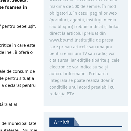
maximă de 500 de semne. În mod
ase foamea în
obligatoriu, în cazul paginilor web
(portaluri, agentii, instituţii media
f pentru bebeluși”,
sau bloguri) trebuie indicat şi linkul
direct la articolul preluat din
www.btv.md Instituţiile de presa
ritice în care este
care preiau articole sau imagini
e inel, îi oferă o
pentru emisiuni TV sau radio, vor
cita sursa, iar ediţiile tipărite și cele
electronice vor indica sursa şi
nuale de consum de
autorul informaţiei. Preluarea
le pentru situația
integrală se poate realiza doar în
n a declarat pentru
condiţiile unui acord prealabil cu
redacţia BTV.
târziat al
Arhivă
e de municipalitate
nrăutățește. „Nu mai