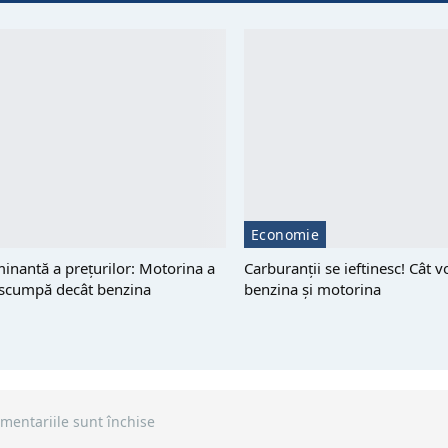
Economie
minantă a prețurilor: Motorina a
Carburanții se ieftinesc! Cât v
 scumpă decât benzina
benzina și motorina
mentariile sunt închise