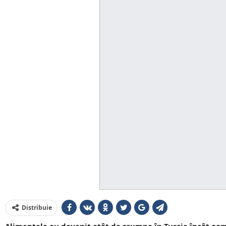
Distribuie
Alimentele au devenit atât de scumpe în Turcia încât oame