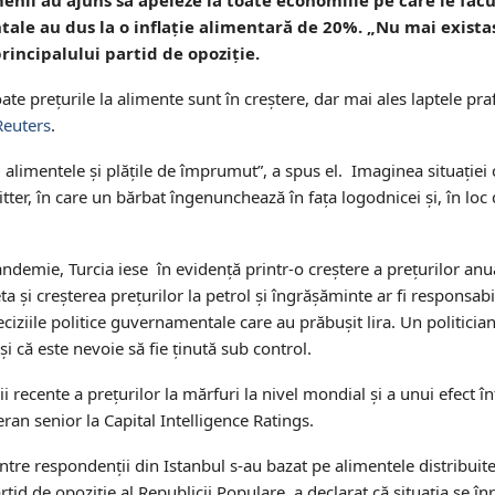
ntale au dus la o inflație alimentară de 20%. „Nu mai exist
rincipalului partid de opoziție.
e prețurile la alimente sunt în creștere, dar mai ales laptele pra
euters
.
 alimentele și plățile de împrumut”, a spus el. Imaginea situației c
tter, în care un bărbat îngenunchează în fața logodnicei și, în loc d
ndemie, Turcia iese în evidență printr-o creștere a prețurilor a
ta și creșterea prețurilor la petrol și îngrășăminte ar fi responsabi
deciziile politice guvernamentale care au prăbușit lira. Un politicia
și că este nevoie să fie ținută sub control.
ii recente a prețurilor la mărfuri la nivel mondial și a unui efect în
eran senior la Capital Intelligence Ratings.
ntre respondenții din Istanbul s-au bazat pe alimentele distribuit
rtid de opoziție al Republicii Populare, a declarat că situația se î