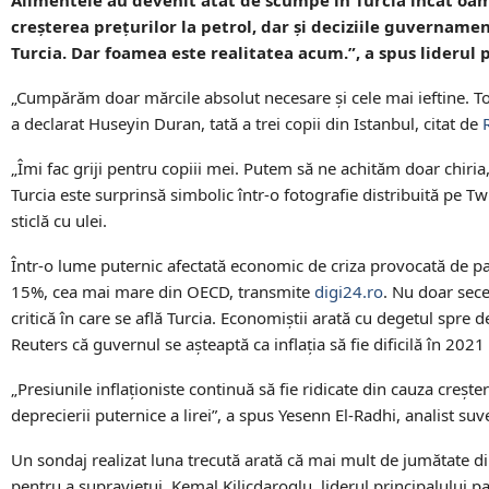
creșterea prețurilor la petrol, dar și deciziile guvername
Turcia. Dar foamea este realitatea acum.”, a spus liderul p
„Cumpărăm doar mărcile absolut necesare și cele mai ieftine. Toat
a declarat Huseyin Duran, tată a trei copii din Istanbul, citat de
R
„Îmi fac griji pentru copiii mei. Putem să ne achităm doar chiria,
Turcia este surprinsă simbolic într-o fotografie distribuită pe Twi
sticlă cu ulei.
Într-o lume puternic afectată economic de criza provocată de pa
15%, cea mai mare din OECD, transmite
digi24.ro
. Nu doar sece
critică în care se află Turcia. Economiștii arată cu degetul spre 
Reuters că guvernul se așteaptă ca inflația să fie dificilă în 2021 
„Presiunile inflaționiste continuă să fie ridicate din cauza creșter
deprecierii puternice a lirei”, a spus Yesenn El-Radhi, analist suv
Un sondaj realizat luna trecută arată că mai mult de jumătate di
pentru a supraviețui. Kemal Kilicdaroglu, liderul principalului pa