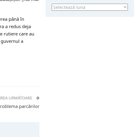
Arhivă
erea până în
ra a redus deja
e rutiere care au
, guvernul a
IREA URMĂTOARE
problema parcărilor