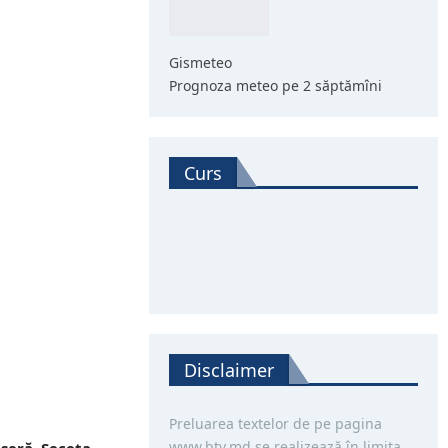
Gismeteo
Prognoza meteo pe 2 săptămîni
Curs
Disclaimer
Preluarea textelor de pe pagina
www.btv.md se realizează în limita
seră. Seceta,