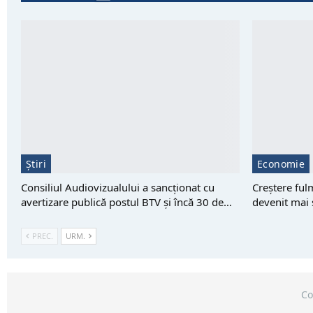
Știri
Economie
Consiliul Audiovizualului a sancționat cu
Creștere ful
avertizare publică postul BTV și încă 30 de…
devenit mai
PREC.
URM.
Co