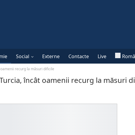
mie
Social
Externe
Contacte
Live
Româ
oamenii recurg la măsuri dificile
urcia, încât oamenii recurg la măsuri dif