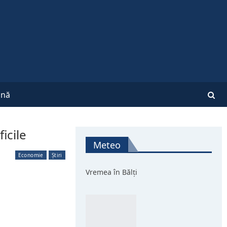
nă
icile
Meteo
Economie
Știri
Vremea în Bălți