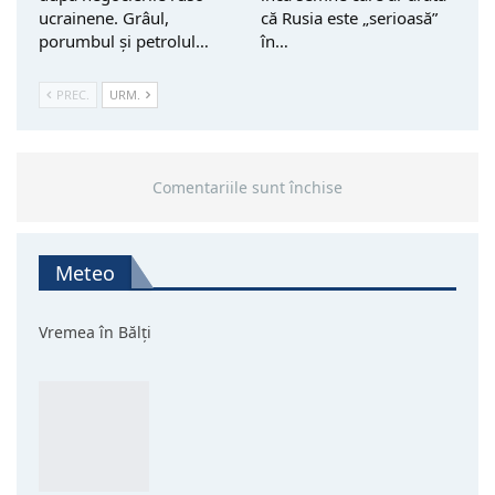
ucrainene. Grâul,
că Rusia este „serioasă”
porumbul și petrolul…
în…
PREC.
URM.
Comentariile sunt închise
Meteo
Vremea în Bălți