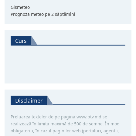
Gismeteo
Prognoza meteo pe 2 săptămîni
Curs
Disclaimer
Preluarea textelor de pe pagina www.btv.md se
realizează în limita maximă de 500 de semne. În mod
obligatoriu, în cazul paginilor web (portaluri, agentii,