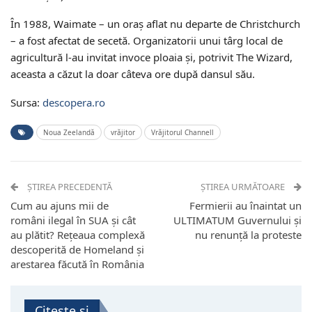
În 1988, Waimate – un oraș aflat nu departe de Christchurch
– a fost afectat de secetă. Organizatorii unui târg local de
agricultură l-au invitat invoce ploaia și, potrivit The Wizard,
aceasta a căzut la doar câteva ore după dansul său.
Sursa:
descopera.ro
Noua Zeelandă
vrăjitor
Vrăjitorul Channell
ȘTIREA PRECEDENTĂ
ȘTIREA URMĂTOARE
Cum au ajuns mii de
Fermierii au înaintat un
români ilegal în SUA și cât
ULTIMATUM Guvernului și
au plătit? Rețeaua complexă
nu renunță la proteste
descoperită de Homeland și
arestarea făcută în România
Citește și