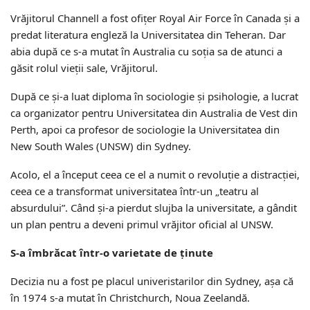
Vrăjitorul Channell a fost ofițer Royal Air Force în Canada și a
predat literatura engleză la Universitatea din Teheran. Dar
abia după ce s-a mutat în Australia cu soția sa de atunci a
găsit rolul vieții sale, Vrăjitorul.
După ce și-a luat diploma în sociologie și psihologie, a lucrat
ca organizator pentru Universitatea din Australia de Vest din
Perth, apoi ca profesor de sociologie la Universitatea din
New South Wales (UNSW) din Sydney.
Acolo, el a început ceea ce el a numit o revoluție a distracției,
ceea ce a transformat universitatea într-un „teatru al
absurdului”. Când și-a pierdut slujba la universitate, a gândit
un plan pentru a deveni primul vrăjitor oficial al UNSW.
S-a îmbrăcat într-o varietate de ținute
Decizia nu a fost pe placul univeristarilor din Sydney, așa că
în 1974 s-a mutat în Christchurch, Noua Zeelandă.