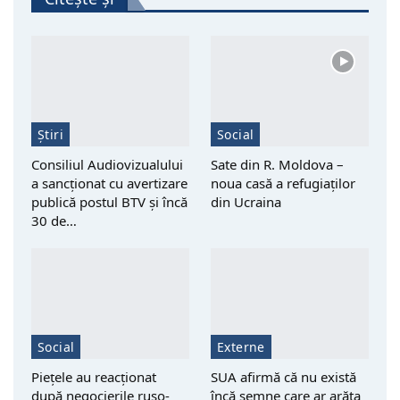
Știri
Social
Consiliul Audiovizualului
Sate din R. Moldova –
a sancționat cu avertizare
noua casă a refugiaților
publică postul BTV și încă
din Ucraina
30 de…
Social
Externe
Piețele au reacționat
SUA afirmă că nu există
după negocierile ruso-
încă semne care ar arăta