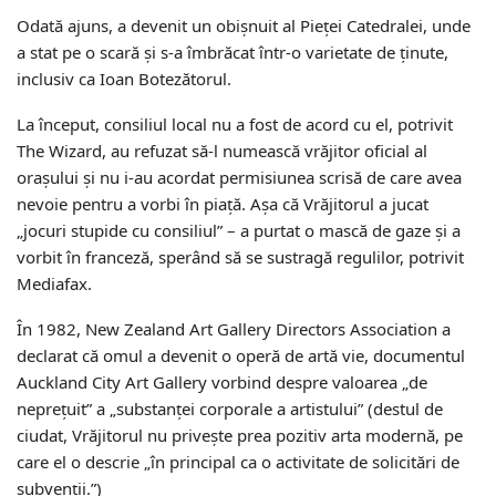
Odată ajuns, a devenit un obișnuit al Pieței Catedralei, unde
a stat pe o scară și s-a îmbrăcat într-o varietate de ținute,
inclusiv ca Ioan Botezătorul.
La început, consiliul local nu a fost de acord cu el, potrivit
The Wizard, au refuzat să-l numească vrăjitor oficial al
orașului și nu i-au acordat permisiunea scrisă de care avea
nevoie pentru a vorbi în piață. Așa că Vrăjitorul a jucat
„jocuri stupide cu consiliul” – a purtat o mască de gaze și a
vorbit în franceză, sperând să se sustragă regulilor, potrivit
Mediafax.
În 1982, New Zealand Art Gallery Directors Association a
declarat că omul a devenit o operă de artă vie, documentul
Auckland City Art Gallery vorbind despre valoarea „de
neprețuit” a „substanței corporale a artistului” (destul de
ciudat, Vrăjitorul nu privește prea pozitiv arta modernă, pe
care el o descrie „în principal ca o activitate de solicitări de
subvenții.”)