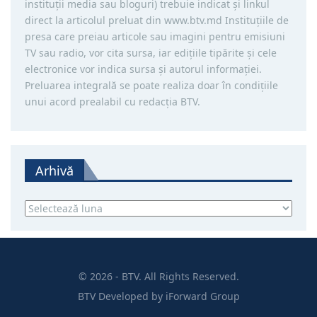
instituţii media sau bloguri) trebuie indicat şi linkul
direct la articolul preluat din www.btv.md Instituţiile de
presa care preiau articole sau imagini pentru emisiuni
TV sau radio, vor cita sursa, iar ediţiile tipărite și cele
electronice vor indica sursa şi autorul informaţiei.
Preluarea integrală se poate realiza doar în condiţiile
unui acord prealabil cu redacţia BTV.
Arhivă
Arhivă
© 2026 - BTV. All Rights Reserved.
BTV
Developed by
iForward Group