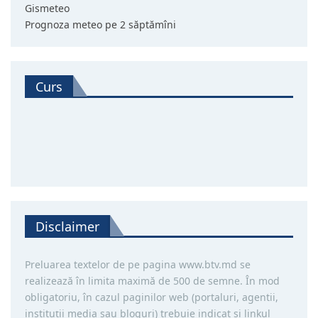
Gismeteo
Prognoza meteo pe 2 săptămîni
Curs
Disclaimer
Preluarea textelor de pe pagina www.btv.md se
realizează în limita maximă de 500 de semne. În mod
obligatoriu, în cazul paginilor web (portaluri, agentii,
instituţii media sau bloguri) trebuie indicat şi linkul