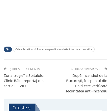
Calea Ferată a Moldovei suspendă circulația internă a trenurilor
ȘTIREA PRECEDENTĂ
ȘTIREA URMĂTOARE
Zona „roșie” a Spitalului
După incendiul de la
Clinic Bălți: reportaj din
București, în spitalul din
secția COVID
Bălți este verificată
securitatea anti-incendiu
Citește și