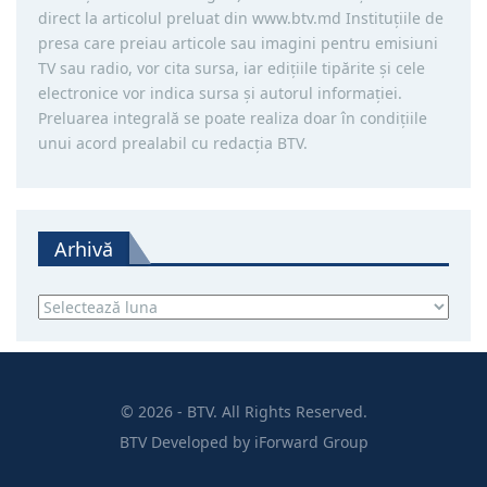
direct la articolul preluat din www.btv.md Instituţiile de
presa care preiau articole sau imagini pentru emisiuni
TV sau radio, vor cita sursa, iar ediţiile tipărite și cele
electronice vor indica sursa şi autorul informaţiei.
Preluarea integrală se poate realiza doar în condiţiile
unui acord prealabil cu redacţia BTV.
Arhivă
Arhivă
© 2026 - BTV. All Rights Reserved.
BTV
Developed by
iForward Group