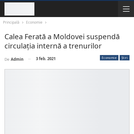
Principală
Economie
Calea Ferată a Moldovei suspendă
circulația internă a trenurilor
Economie
Știri
3 feb. 2021
De
Admin