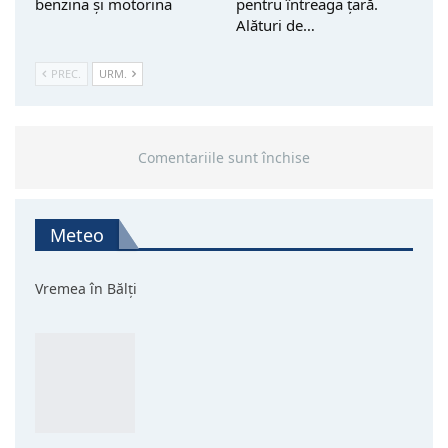
benzina și motorina
pentru întreaga țară.
Alături de…
PREC.
URM.
Comentariile sunt închise
Meteo
Vremea în Bălți