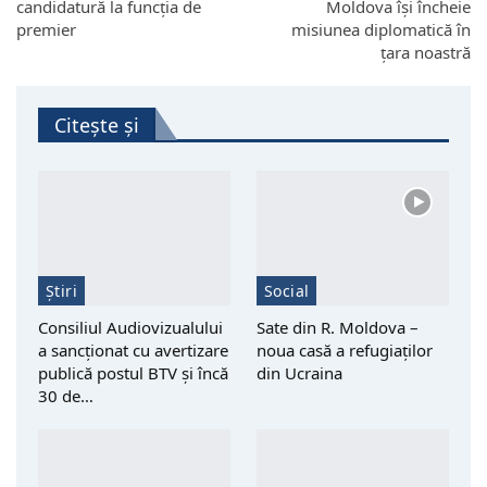
candidatură la funcția de
Moldova își încheie
premier
misiunea diplomatică în
țara noastră
Citește și
Știri
Social
Consiliul Audiovizualului
Sate din R. Moldova –
a sancționat cu avertizare
noua casă a refugiaților
publică postul BTV și încă
din Ucraina
30 de…