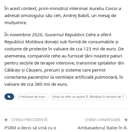
În acest context, prim-ministrul interimar Aureliu Ciocoi a
adresat omologului său ceh, Andrej Babiš, un mesaj de
mulțumire.
În noiembrie 2020, Guvernul Republicii Cehe a oferit
Republicii Moldova donații sub formă de consumabile și
costume de protecție în valoare de cca 123 mii de euro. De
asemenea, companiile cehe au furnizat țării noastre paturi
pentru secțiile de terapie intensive, transmise spitalelor din
Călărași și Căușeni, precum și sisteme care permit
conectarea pacienților la ventilație artificială pulmonară, în
valoare de cca 380 mii de euro.
3 milioane de euro
Cehia va oferi un ajutor R. Moldova în valoare de 1
ȘTIREA PRECEDENTĂ
ȘTIREA URMĂTOARE
PSRM a decis să vină cu o
Ambasadorul Italiei în R.