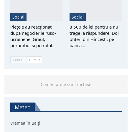
Social
Social
Piețele au reacționat
8 500 de lei pentru a nu
după negocierile ruso-
trage la răspundere. Doi
ucrainene. Grâul,
ofițeri din Hîncești, pe
porumbul și petrolul…
banca…
PREC.
URM.
Comentariile sunt închise
Meteo
Vremea în Bălți