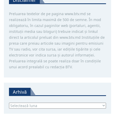
Preluarea textelor de pe pagina www.btv.md se
realizează în limita maximă de 500 de semne. În mod
obligatoriu, în cazul paginilor web (portaluri, agentii,
instituţii media sau bloguri) trebuie indicat şi linkul
direct la articolul preluat din www.btv.md Instituţiile de
presa care preiau articole sau imagini pentru emisiuni
TV sau radio, vor cita sursa, iar ediţiile tipărite și cele
electronice vor indica sursa şi autorul informaţiei.
Preluarea integrală se poate realiza doar în condiţiile
unui acord prealabil cu redacţia BTV.
Arhivă
Arhivă